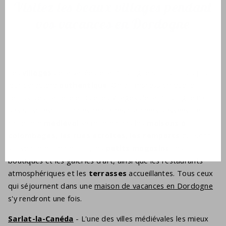
Visitez les beaux villages pendant
vos vacances en Dordogne
Les
villages
de la vallée de la Dordogne sont connus pour
leur caractère
authentique
. On a l'impression que le
temps s'est arrêté et que les villages de la Dordogne n'ont
pas suivi l'évolution des centaines d'années passées. Le
caractère
médiéval
se reflète dans les
maisons à
colombages, les rues étroites, les remparts
qui sont
souvent encore debout, les
petits magasins
, les
boutiques et les galeries d'art, ainsi que les restaurants
atmosphériques et les
terrasses
accueillantes. Tous ceux
qui séjournent dans une
maison de vacances en Dordogne
s'y rendront une fois.
Sarlat-la-Canéda
- L'une des villes médiévales les mieux