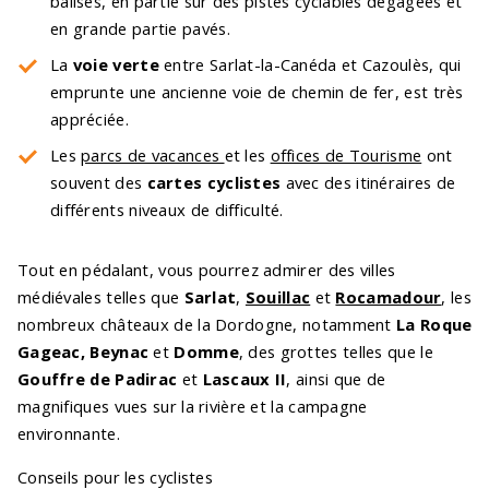
balisés, en partie sur des pistes cyclables dégagées et
en grande partie pavés.
La
voie verte
entre Sarlat-la-Canéda et Cazoulès, qui
emprunte une ancienne voie de chemin de fer, est très
appréciée.
Les
parcs de vacances
et les
offices de Tourisme
ont
souvent des
cartes cyclistes
avec des itinéraires de
différents niveaux de difficulté.
Tout en pédalant, vous pourrez admirer des villes
médiévales telles que
Sarlat
,
Souillac
et
Rocamadour
, les
nombreux châteaux de la Dordogne, notamment
La Roque
Gageac, Beynac
et
Domme
, des grottes telles que le
Gouffre de Padirac
et
Lascaux II
, ainsi que de
magnifiques vues sur la rivière et la campagne
environnante.
Conseils pour les cyclistes