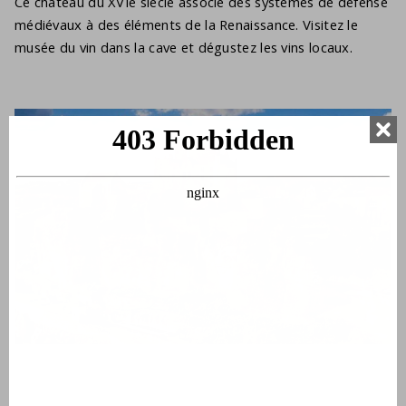
Ce château du XVIe siècle associe des systèmes de défense
médiévaux à des éléments de la Renaissance. Visitez le
musée du vin dans la cave et dégustez les vins locaux.