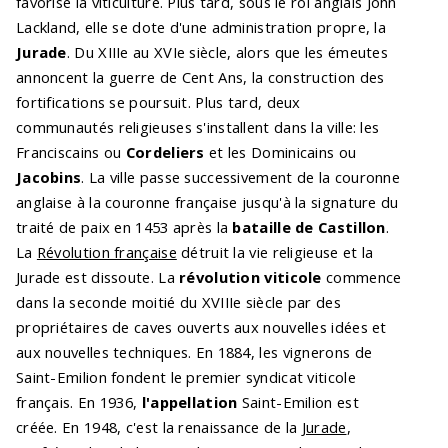
favorise la viticulture. Plus tard, sous le roi anglais John
Lackland, elle se dote d'une administration propre, la
Jurade
. Du XIIIe au XVIe siècle, alors que les émeutes
annoncent la guerre de Cent Ans, la construction des
fortifications se poursuit. Plus tard, deux
communautés religieuses s'installent dans la ville: les
Franciscains ou
Cordeliers
et les Dominicains ou
Jacobins
. La ville passe successivement de la couronne
anglaise à la couronne française jusqu'à la signature du
traité de paix en 1453 après la
bataille de Castillon
.
La
Révolution française
détruit la vie religieuse et la
Jurade est dissoute. La
révolution viticole
commence
dans la seconde moitié du XVIIIe siècle par des
propriétaires de caves ouverts aux nouvelles idées et
aux nouvelles techniques. En 1884, les vignerons de
Saint-Emilion fondent le premier syndicat viticole
français. En 1936,
l'appellation
Saint-Emilion est
créée. En 1948, c'est la renaissance de la
Jurade
,