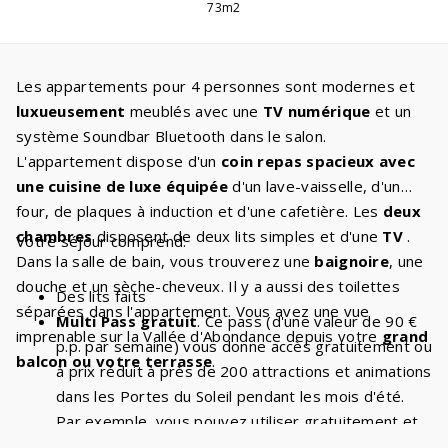
73m2
Les appartements pour 4 personnes sont modernes et
luxueusement
meublés avec une
TV numérique
et un
système Soundbar Bluetooth dans le salon.
L'appartement dispose d'un
coin repas spacieux avec
une cuisine de luxe équipée
d'un lave-vaisselle, d'un
four, de plaques à induction et d'une cafetière. Les
deux
chambres
disposent de deux lits simples et d'une
TV
.
Votre séjour comprend:
Dans la salle de bain, vous trouverez une
baignoire
, une
douche et un sèche-cheveux. Il y a aussi des toilettes
Des lits faits
séparées dans l'appartement. Vous avez une vue
Multi Pass gratuit
. Ce pass (d'une valeur de 90 €
imprenable sur la Vallée d'Abondance depuis votre
grand
p.p. par semaine) vous donne accès gratuitement ou
balcon ou votre terrasse
.
à prix réduit à près de 200 attractions et animations
dans les Portes du Soleil pendant les mois d'été.
Par exemple, vous pouvez utiliser gratuitement et
de manière illimitée les
télésièges et les