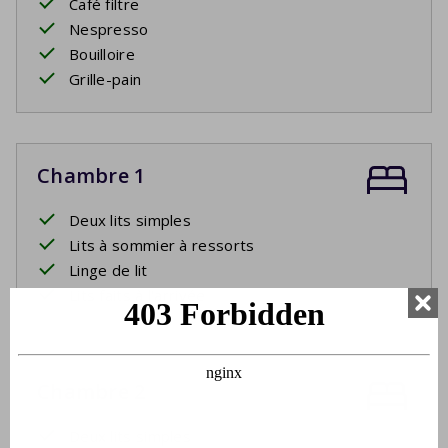
Café filtre
Nespresso
Bouilloire
Grille-pain
Chambre 1
Deux lits simples
Lits à sommier à ressorts
Linge de lit
Lits faits à l'arrivée
Chambre 2
Deux lits simples