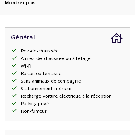
Montrer plus
téléphériques
. Avec un séjour de 4 personnes,
vous bénéficiez d'
une réduction de 360€
par
semaine et d'une réduction de
720€
si vous
réservez 2 semaines !
Général
Rez-de-chaussée
Au rez-de-chaussée ou á l’étage
Wi-Fi
Balcon ou terrasse
Sans animaux de compagnie
Stationnement intérieur
Recharge voiture électrique à la réception
Parking privé
Non-fumeur