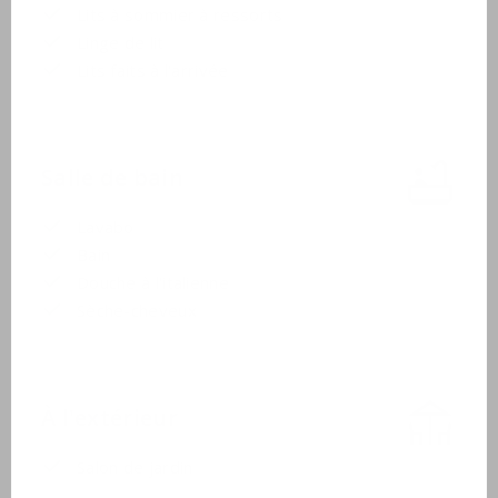
Lits à sommier à ressorts
Linge de lit
Lits faits à l'arrivée
Salle de bain
Lavabo
Bain
Douche à l'italienne
Sèche-cheveux
À l'extérieur
Salon de jardin