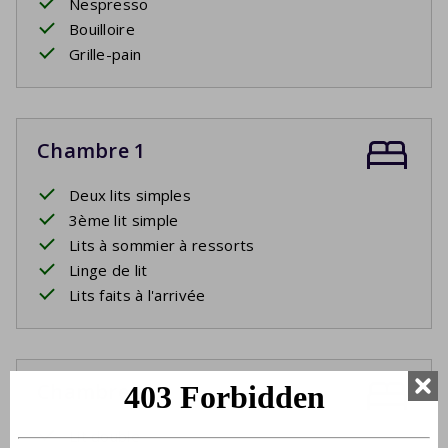
Nespresso
Bouilloire
Grille-pain
Chambre 1
Deux lits simples
3ème lit simple
Lits à sommier à ressorts
Linge de lit
Lits faits à l'arrivée
Chambre 2
Lit double