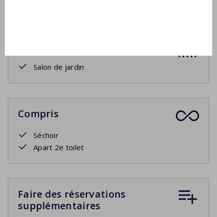
À l'extérieur
Salon de jardin
Compris
Séchoir
Apart 2e toilet
Faire des réservations
supplémentaires