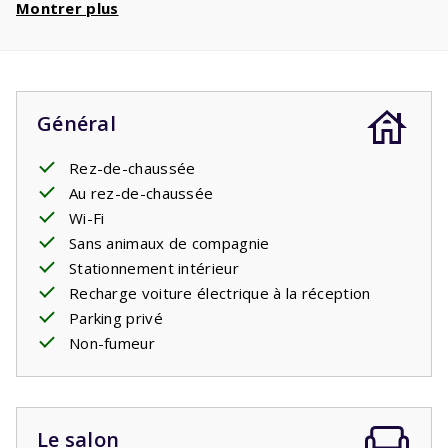
Montrer plus
les
téléphériques
. Avec un séjour de 5 personnes,
vous bénéficiez d'
une réduction de 450€
par
semaine et d'une réduction de
900€
si vous
réservez 2 semaines !
Général
Rez-de-chaussée
Au rez-de-chaussée
Wi-Fi
Sans animaux de compagnie
Stationnement intérieur
Recharge voiture électrique à la réception
Parking privé
Non-fumeur
Le salon