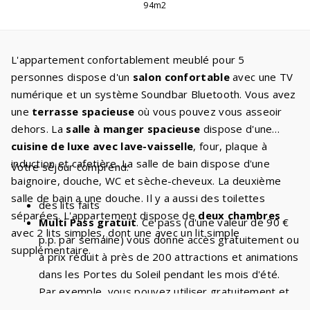
94m2
L'appartement confortablement meublé pour 5
personnes dispose d'un
salon confortable
avec une TV
numérique et un système Soundbar Bluetooth. Vous avez
une
terrasse spacieuse
où vous pouvez vous asseoir
dehors. La
salle à manger spacieuse
dispose d'une
cuisine de luxe avec lave-vaisselle
, four, plaque à
induction et cafetière. La salle de bain dispose d'une
Votre séjour comprend:
baignoire, douche, WC et sèche-cheveux. La deuxième
salle de bain a une douche. Il y a aussi des toilettes
des lits faits
séparées. L'appartement dispose de
deux chambres
Multi Pass gratuit
. Ce pass (d'une valeur de 90 €
avec 2 lits simples, dont une avec un lit simple
p.p. par semaine) vous donne accès gratuitement ou
supplémentaire.
à prix réduit à près de 200 attractions et animations
dans les Portes du Soleil pendant les mois d'été.
Par exemple, vous pouvez utiliser gratuitement et
de manière illimitée les
télésièges et