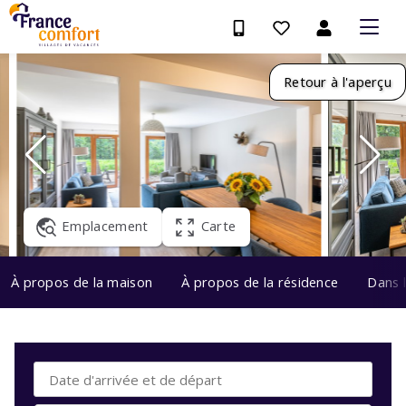
Retour à l'aperçu
Emplacement
Carte
À propos de la maison
À propos de la résidence
Dans 