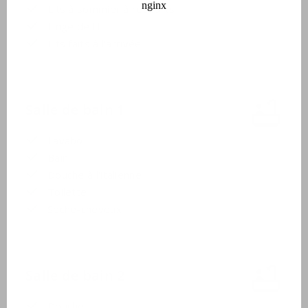
Lits à sommier à ressorts
Linge de lit
Lits faits à l'arrivée
Salle de bain 1
Lavabo
Bain
Douche à l'italienne
Toilette
Sèche-cheveux
Salle de bain 2
Douche