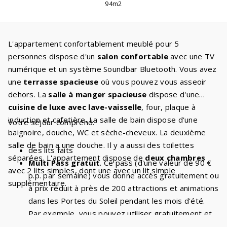
94m2
L'appartement confortablement meublé pour 5
personnes dispose d'un
salon confortable
avec une TV
numérique et un système Soundbar Bluetooth. Vous avez
une
terrasse spacieuse
où vous pouvez vous asseoir
dehors. La
salle à manger spacieuse
dispose d'une
cuisine de luxe avec lave-vaisselle
, four, plaque à
induction et cafetière. La salle de bain dispose d'une
Votre séjour comprend:
baignoire, douche, WC et sèche-cheveux. La deuxième
salle de bain a une douche. Il y a aussi des toilettes
des lits faits
séparées. L'appartement dispose de
deux chambres
Multi Pass gratuit
. Ce pass (d'une valeur de 90 €
avec 2 lits simples, dont une avec un lit simple
p.p. par semaine) vous donne accès gratuitement ou
supplémentaire.
à prix réduit à près de 200 attractions et animations
dans les Portes du Soleil pendant les mois d'été.
Par exemple, vous pouvez utiliser gratuitement et
de manière illimitée les
télésièges et