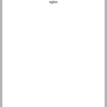
Lits à sommier à ressorts
Linge de lit
Lits faits à l'arrivée
Salle de bain 1
Lavabo
Bain
Douche à l'italienne
Toilette
Sèche-cheveux
Salle de bain 2
Douche