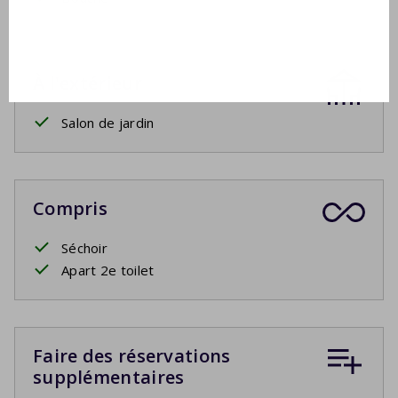
À l'extérieur
Salon de jardin
Compris
Séchoir
Apart 2e toilet
Faire des réservations
supplémentaires