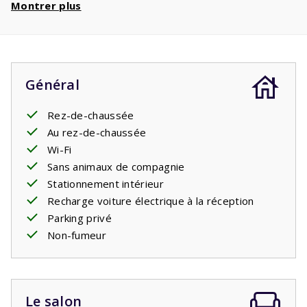
Montrer plus
les
téléphériques
. Avec un séjour de 5 personnes,
vous bénéficiez d'
une réduction de 450€
par
semaine et d'une réduction de
900€
si vous
réservez 2 semaines !
Général
Rez-de-chaussée
Au rez-de-chaussée
Wi-Fi
Sans animaux de compagnie
Stationnement intérieur
Recharge voiture électrique à la réception
Parking privé
Non-fumeur
Le salon