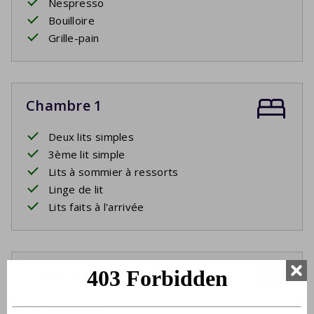
Nespresso
Bouilloire
Grille-pain
Chambre 1
Deux lits simples
3ème lit simple
Lits à sommier à ressorts
Linge de lit
Lits faits à l'arrivée
Chambre 2
Lit double