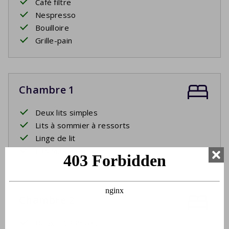
Café filtre
Nespresso
Bouilloire
Grille-pain
Chambre 1
Deux lits simples
Lits à sommier à ressorts
Linge de lit
Lits faits à l'arrivée
Chambre 2
Deux lits simples