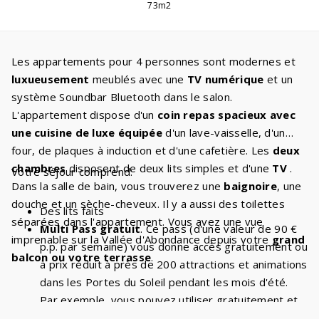
73m2
Les appartements pour 4 personnes sont modernes et
luxueusement
meublés avec une
TV numérique
et un
système Soundbar Bluetooth dans le salon.
L'appartement dispose d'un
coin repas spacieux avec
une cuisine de luxe équipée
d'un lave-vaisselle, d'un
four, de plaques à induction et d'une cafetière. Les
deux
chambres
disposent de deux lits simples et d'une
TV
.
Votre séjour comprend:
Dans la salle de bain, vous trouverez une
baignoire
, une
douche et un sèche-cheveux. Il y a aussi des toilettes
Des lits faits
séparées dans l'appartement. Vous avez une vue
Multi Pass gratuit
. Ce pass (d'une valeur de 90 €
imprenable sur la Vallée d'Abondance depuis votre
grand
p.p. par semaine) vous donne accès gratuitement ou
balcon ou votre terrasse
.
à prix réduit à près de 200 attractions et animations
dans les Portes du Soleil pendant les mois d'été.
Par exemple, vous pouvez utiliser gratuitement et
de manière illimitée les
télésièges et les