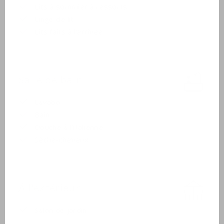
Lits à sommier à ressorts
Linge de lit
Lits faits à l'arrivée
Salle de bain
Lavabo
Bain
Douche à l'italienne
Sèche-cheveux
À l'extérieur
Salon de jardin