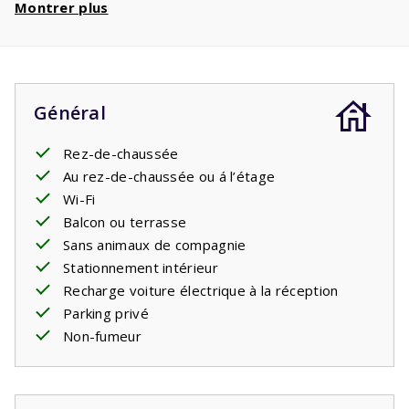
Montrer plus
téléphériques
. Avec un séjour de 4 personnes,
vous bénéficiez d'
une réduction de 360€
par
semaine et d'une réduction de
720€
si vous
réservez 2 semaines !
Général
Rez-de-chaussée
Au rez-de-chaussée ou á l’étage
Wi-Fi
Balcon ou terrasse
Sans animaux de compagnie
Stationnement intérieur
Recharge voiture électrique à la réception
Parking privé
Non-fumeur