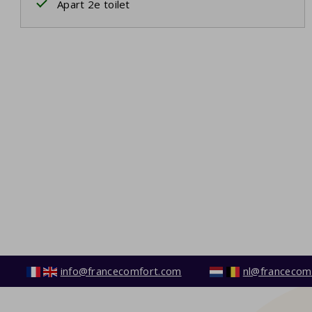
Apart 2e toilet
info@francecomfort.com
nl@francecom