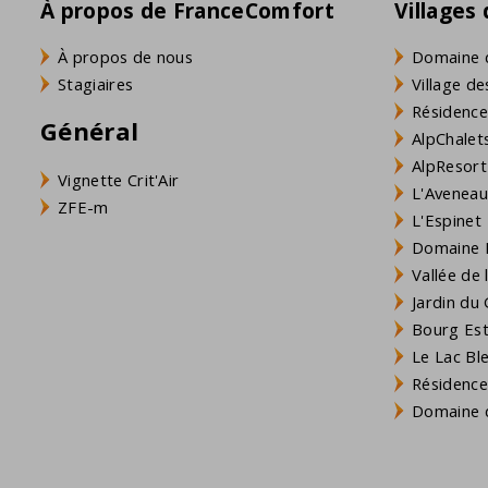
À propos de FranceComfort
Villages
À propos de nous
Domaine 
Stagiaires
Village de
Résidence
Général
AlpChalets
AlpResort
Vignette Crit'Air
L'Aveneau 
ZFE-m
L'Espinet
Domaine L
Vallée de
Jardin du 
Bourg Est 
Le Lac Bl
Résidence
Domaine d