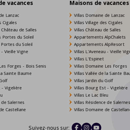
 de vacances
Maisons de vacances
de Lanzac
Villas Domaine de Lanzac
s Cigales
Villas Village des Cigales
 Château de Salles
Villas Château de Salles
 Portes du Soleil
Appartements AlpChalets
 Portes du Soleil
Appartements AlpResort
- Vieille Vigne
Villas L'Aveneau - Vieille Vi
Villas L'Espinet
es Forges - Bois Senis
Villas Domaine Les Forges
 la Sainte Baume
Villas Vallée de la Sainte B
Golf
Villas Jardin du Golf
- Vigelière
Villas Bourg Est - Vigelière
eu
Villas Le Lac Bleu
 de Salernes
Villas Résidence de Salerne
e Castellane
Villas Domaine de Castellan
Suivez-nous sur: