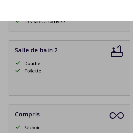
Lits à sommier à ressorts
Linge de lit
Lits faits à l'arrivée
Salle de bain 2
Douche
Toilette
Compris
Séchoir