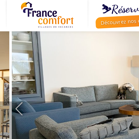
⛷️Réserv
Découvrez nos o