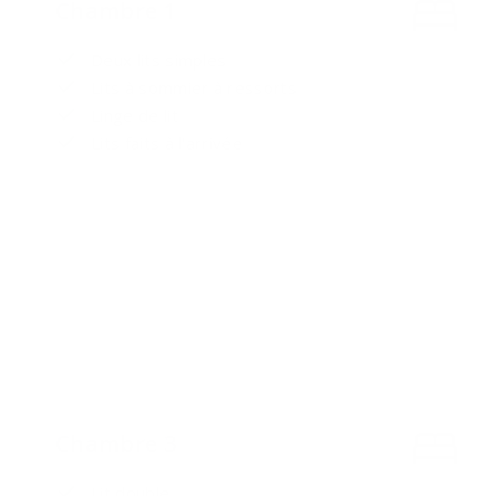
Chambre 1
Deux lits simples
Lits à sommier à ressorts
Linge de lit
Lits faits à l'arrivée
Chambre 3
Lit double