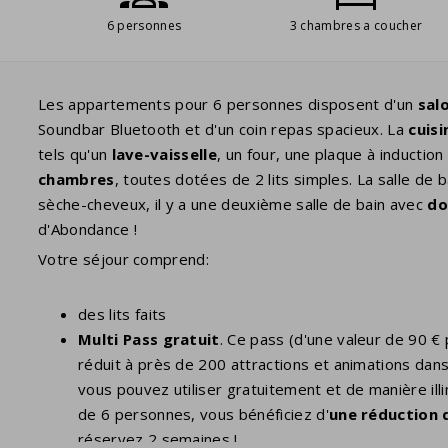
6 personnes
3 chambres a coucher
Les appartements pour 6 personnes disposent d'un
sal
Soundbar Bluetooth et d'un coin repas spacieux. La
cuis
tels qu'un
lave-vaisselle
, un four, une plaque à inductio
chambres
, toutes dotées de 2 lits simples. La salle de 
sèche-cheveux, il y a une deuxième salle de bain avec
do
d'Abondance !
Votre séjour comprend:
des lits faits
Multi Pass gratuit
. Ce pass (d'une valeur de 90 €
réduit à près de 200 attractions et animations dans
vous pouvez utiliser gratuitement et de manière ill
de 6 personnes, vous bénéficiez d'
une réduction 
réservez 2 semaines !