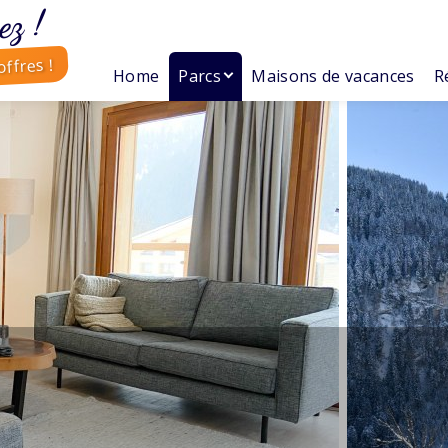
ez !
ffres !
Home
Parcs
Maisons de vacances
R