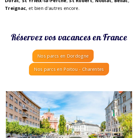
Dorat
,
St Yrieix-la-Perche
,
St Robert
,
Noblat
,
Bellac
,
Treignac
, et bien d'autres encore.
Réservez vos vacances en France
Nos parcs en Dordogne
Nos parcs en Poitou - Charentes