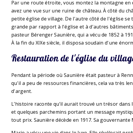
Par une route étroite, vous montez la montagne en d
avez une vue sur une ruine de château. À côté du ch
petite église de village. De l'autre côté de l'église 
grande par rapport à l'église et à d'autres bâtiments
pasteur Bérenger Saunière, qui a vécu de 1852 à 1917
À la fin du XIXe siècle, il disposa soudain d'une énor
Restauration de l'église du villa
Pendant la période où Saunière était pasteur à Renne
qu'il a peu de ressources financières, cela va très l
d'argent.
L’histoire raconte qu’il aurait trouvé un trésor dans 
et quelques parchemins portant un message mystique 
tout prix. Saunière décède en 1917. Sa gouvernante Ma
Marie a vécu une vie dans le luxe. Elle révélerait pr