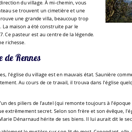
irection du village. À mi-chemin, vous
âteau se trouvent un cimetière et une
se trouve une grande villa, beaucoup trop
. La maison a été construite par le
. Ce pasteur est au centre de la légende.
me richesse.
ge de Rennes
s, l'église du village est en mauvais état. Saunière com
entement. Au cours de ce travail, il trouva dans l'église 
l’un des piliers de l’autel (qui remonte toujours à l’époque
extrêmement secret. Selon son frère et son évêque, l'égli
rie Dénarnaud hérite de ses biens. Il lui aurait dit le sec
obablement le mystère sur son lit de mort. Cependant, elle 