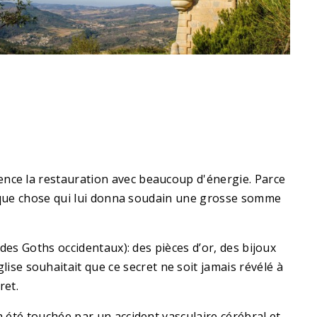
mence la restauration avec beaucoup d'énergie. Parce
quelque chose qui lui donna soudain une grosse somme
 des Goths occidentaux): des pièces d’or, des bijoux
se souhaitait que ce secret ne soit jamais révélé à
ret.
a été touchée par un accident vasculaire cérébral et