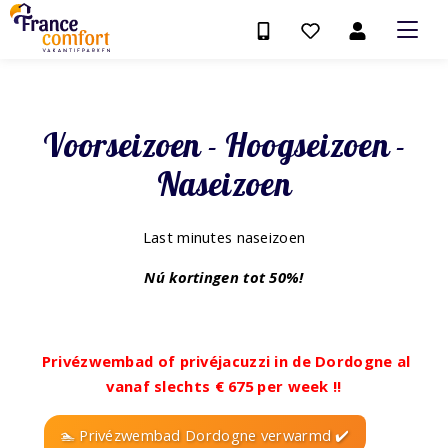
Voorseizoen - Hoogseizoen -
Naseizoen
Last minutes naseizoen
Nú kortingen tot 50%!
Privézwembad of privéjacuzzi in de Dordogne al
vanaf slechts € 675 per week !!
🏊 Privézwembad Dordogne verwarmd ✔️