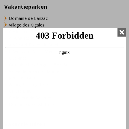
Vakantieparken
Domaine de Lanzac
Village des Cigales
Résidence Château de Salles
AlpChalets Portes du Soleil
AlpResort Portes du Soleil
L'Aveneau - Vieille Vigne
L'Espinet
Domaine Les Forges - Bois Senis
Vallée de la Sainte Baume
Jardin du Golf
Bourg Est - Vigelière
Le Lac Bleu
Résidence de Salernes
Domaine de Castellane
Vakantiehuizen