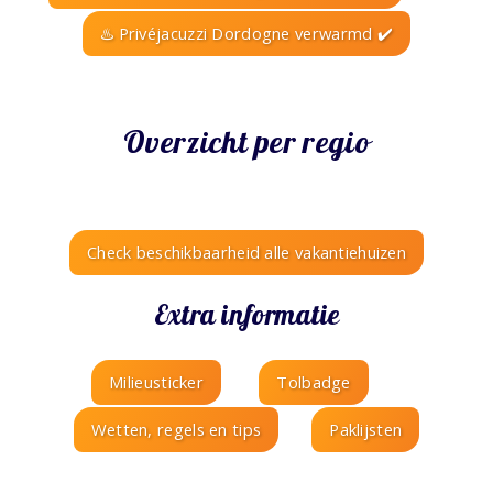
♨️ Privéjacuzzi Dordogne verwarmd ✔️
Overzicht per regio
Check beschikbaarheid alle vakantiehuizen
Extra informatie
Milieusticker
Tolbadge
Wetten, regels en tips
Paklijsten