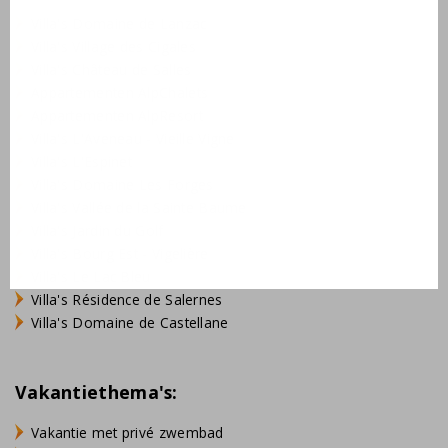
Villa's Domaine de Lanzac
Villa's Village des Cigales
Villa's Château de Salles
Appartementen AlpChalets
Appartementen AlpResort
Villa's L'Aveneau - Vieille Vigne
Villa's L'Espinet
Villa's Domaine Les Forges
Villa's Vallée de la Sainte Baume
Villa's Jardin du Golf
Villa's Bourg Est - Vigelière
Villa's Le Lac Bleu
Villa's Résidence de Salernes
Villa's Domaine de Castellane
Vakantiethema's:
Vakantie met privé zwembad