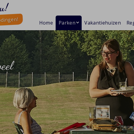
u!
edingen!
Home
Parken
Vakantiehuizen
Reg
veel