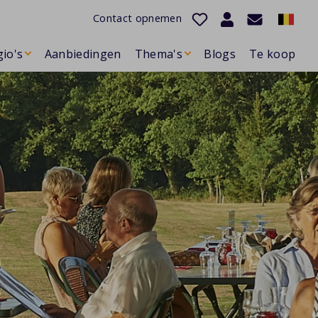
Contact opnemen
io's
Aanbiedingen
Thema's
Blogs
Te koop