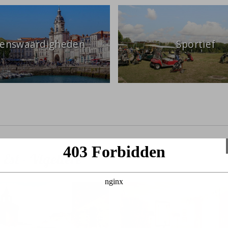
ienswaardigheden
Sportief
st - Vigelière