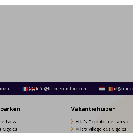
emen:
info@francecomfort.com
nl@franc
eparken
Vakantiehuizen
de Lanzac
Villa's Domaine de Lanzac
s Cigales
Villa's Village des Cigales