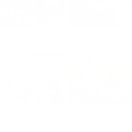
ls
Restaurants
e la Musique
Kwaliteitslabels