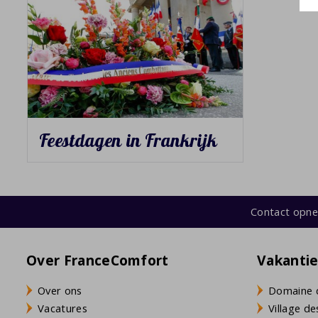
Feestdagen in Frankrijk
Contact opn
Over FranceComfort
Vakanti
Over ons
Domaine 
Vacatures
Village de