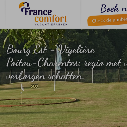
Boek n
Check de aanbi
Bourg Est - Vigelière
Poitou-Charentes: regio met 
verborgen schatten.