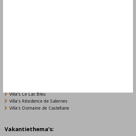
Vakantiehuizen
Villa's Domaine de Lanzac
Villa's Village des Cigales
Villa's Château de Salles
Appartementen AlpChalets
Appartementen AlpResort
Villa's L'Aveneau - Vieille Vigne
Villa's L'Espinet
Villa's Domaine Les Forges
Villa's Vallée de la Sainte Baume
Villa's Jardin du Golf
Villa's Bourg Est - Vigelière
Villa's Le Lac Bleu
Villa's Résidence de Salernes
Villa's Domaine de Castellane
Vakantiethema's: