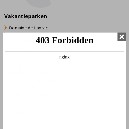
Vakantieparken
Domaine de Lanzac
Village des Cigales
Résidence Château de Salles
AlpChalets Portes du Soleil
AlpResort Portes du Soleil
L'Aveneau - Vieille Vigne
L'Espinet
Domaine Les Forges - Bois Senis
Vallée de la Sainte Baume
Jardin du Golf
Bourg Est - Vigelière
Le Lac Bleu
Résidence de Salernes
Domaine de Castellane