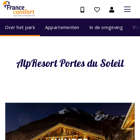
Over het park
Appartementen
In de omgeving
Pra
AlpResort Portes du Soleil