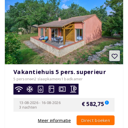
Vakantiehuis 5 pers. superieur
5 personen
2 slaapkamers
1 badkamer
13-08-2026
-
16-08-2026
€ 582,75
i
3 nachten
Meer informatie
Direct boeken