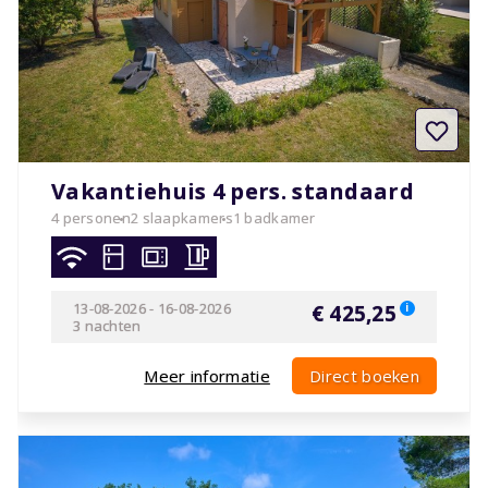
Vakantiehuis 4 pers. standaard
4 personen
2 slaapkamers
1 badkamer
13-08-2026
-
16-08-2026
€ 425,25
i
3 nachten
Meer informatie
Direct boeken