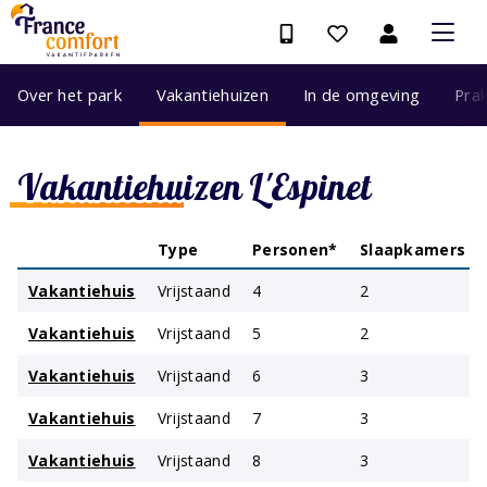
Over het park
Vakantiehuizen
In de omgeving
Prak
Vakantiehuizen L'Espinet
Type
Personen*
Slaapkamers
Vakantiehuis
Vrijstaand
4
2
Vakantiehuis
Vrijstaand
5
2
Vakantiehuis
Vrijstaand
6
3
Vakantiehuis
Vrijstaand
7
3
Vakantiehuis
Vrijstaand
8
3