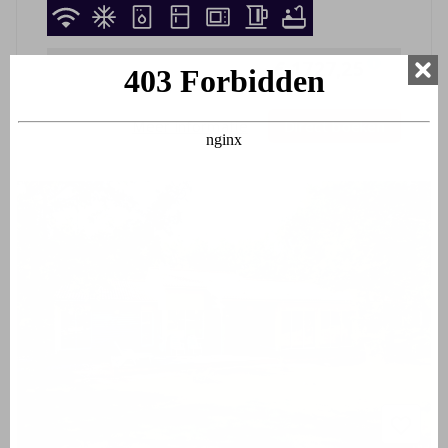
08-08-2026
-
15-08-2026
€ 1727,25
i
7 nachten
Meer informatie
Direct boeken