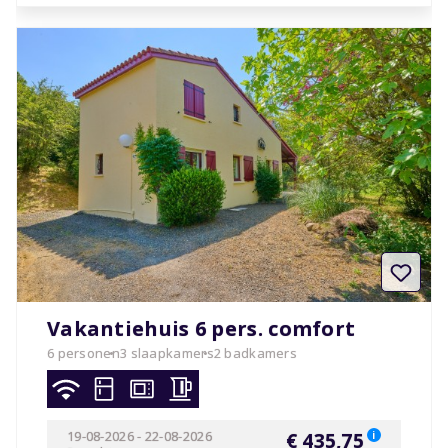
Vakantiehuis 6 pers. comfort
6 personen
3 slaapkamers
2 badkamers
19-08-2026
-
22-08-2026
€ 435,75
i