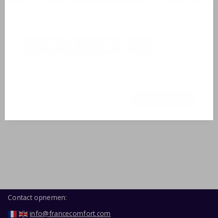
Vakantiehuis 8 pers. superieur
8 personen
3 slaapkamers
2 badkamers
15-08-2026
-
22-08-2026
€ 1470,00
i
7 nachten
Meer informatie
Direct boeken
Contact opnemen:
info@francecomfort.com