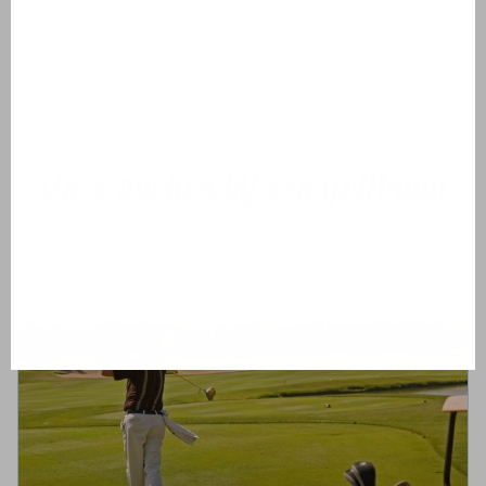
kunt gaan dromen van uw volgende
golfvakantie
in
Frankrijk.
Onze parken bij een golfbaan