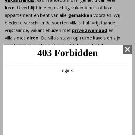
luxe
. U verblijft in een prachtig vakantiehuis of luxe
appartement en bent van alle
gemakken
voorzien. Wij
bieden u verschillende soorten villa’s: half vrijstaande,
vrijstaande, vakantiehuizen met
privé zwembad
en
villa's met
airco
. De v
illa’s staan op ruime kavels en zijn
comfortabel en sfeervol ingericht. Er zijn 1 of 2
badkamers en meerdere toiletten. Daarnaast is de villa
uitgerust met
gratis wifi
en satelliettelevisie met
internationale zenders.
Uw golfvakantie in Frankrijk
Dit is natuurlijk slechts een kleine greep uit alles wat
Frankrijk te bieden heeft voor een prachtige
golfvakantie. U zult zelf al het moois moeten
ervaren
dat Frankrijk te bieden heeft. Hopelijk hebben we wel
uw enthousiasme voldoende geprikkeld zodat u alvast