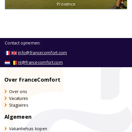
Provence
Contact opnemen:
info@francecomfort.com
nl@francecomfort.com
Over FranceComfort
Over ons
Vacatures
Stagiaires
Algemeen
Vakantiehuis kopen