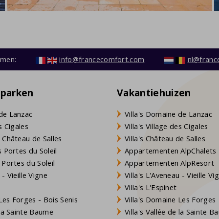
emen:
info@francecomfort.com
nl@franc
eparken
Vakantiehuizen
de Lanzac
Villa's Domaine de Lanzac
s Cigales
Villa's Village des Cigales
 Château de Salles
Villa's Château de Salles
 Portes du Soleil
Appartementen AlpChalets
 Portes du Soleil
Appartementen AlpResort
- Vieille Vigne
Villa's L'Aveneau - Vieille Vi
Villa's L'Espinet
es Forges - Bois Senis
Villa's Domaine Les Forges
 la Sainte Baume
Villa's Vallée de la Sainte 