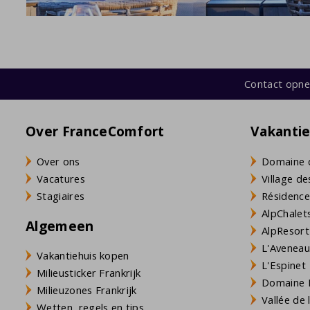
Contact opn
Over FranceComfort
Vakanti
Over ons
Domaine 
Vacatures
Village de
Stagiaires
Résidence
AlpChalets
Algemeen
AlpResort
L'Aveneau 
Vakantiehuis kopen
L'Espinet
Milieusticker Frankrijk
Domaine L
Milieuzones Frankrijk
Vallée de
Wetten, regels en tips