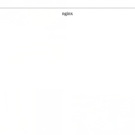
een goed rendement. Bij 
uw eigen ideëen en wen
professionele adviseurs.
Sfeervol en luxe
Travertin vloeren
Overdekt terras