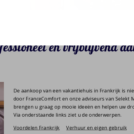
fessioneel en vrijblijvend ad
De aankoop van een vakantiehuis in Frankrijk is ni
door FranceComfort en onze adviseurs van Selekt M
brengen u graag op mooie ideeën en helpen uw drom
Via onderstaande links ziet u de onderwerpen.
Voordelen Frankrijk
Verhuur en eigen gebruik