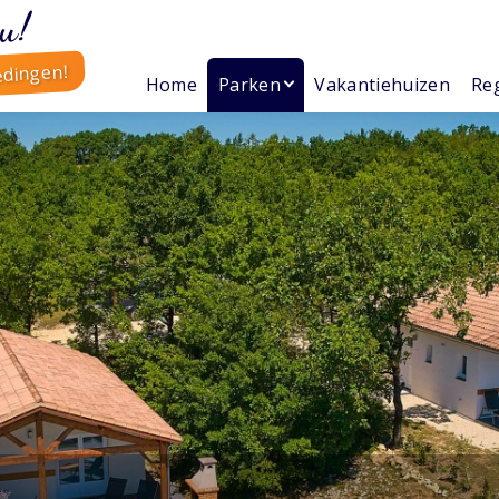
u!
edingen!
Home
Parken
Vakantiehuizen
Reg