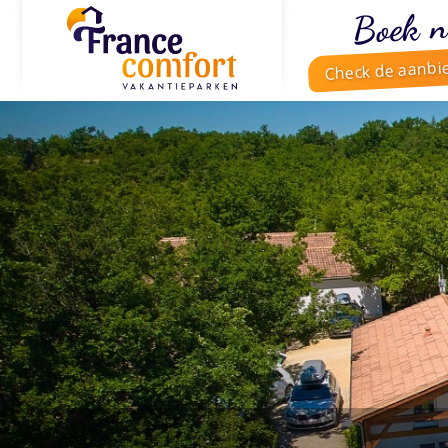
Boek n
Check de aanbi