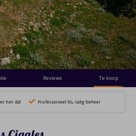
tie
Reviews
Te koop
ver het dal
Professioneel NL-talig beheer
s Cigales