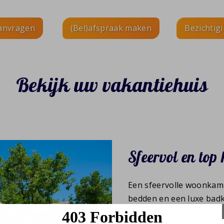
aanvragen
(Bel)afspraak maken
Bezichtig
Bekijk uw vakantiehuis
Sfeervol en top 
Een sfeervolle woonkame
bedden en een luxe badka
dat niet wat de gast en 