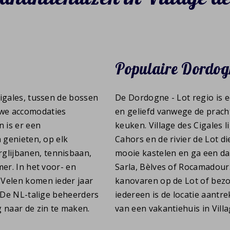
Populaire Dordogn
Cigales, tussen de bossen
De Dordogne - Lot regio is e
uwe accomodaties
en geliefd vanwege de pracht
n is er een
keuken. Village des Cigales 
n genieten, op elk
Cahors en de rivier de Lot d
glijbanen, tennisbaan,
mooie kastelen en ga een dag
mer. In het voor- en
Sarla, Bèlves of Rocamadour
 Velen komen ieder jaar
kanovaren op de Lot of bezo
. De NL-talige beheerders
iedereen is de locatie aantre
g naar de zin te maken.
van een vakantiehuis in Villa