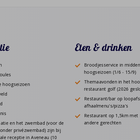
tie
Eten & drinken
n
Broodjesservice in midden
hoogseizoen (1/6 - 15/9)
boules
Themaavonden in het hoo
e hoogseizoen
restaurant golf (2026 gesl
veld
Restaurant/bar op loopafs
ld
afhaalmenu's/pizza's
nis
Restaurant op 1,5km met 
andere gerechten
atie en het zwembad (voor de
zonder privézwembad) zijn bij
ale receptie in Aveneau (10