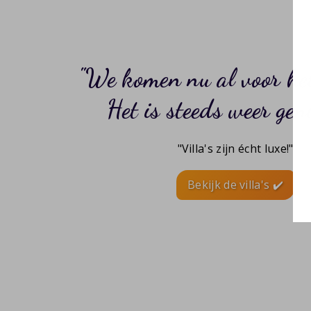
We komen nu al voor het
Het is steeds weer gen
"Villa's zijn écht luxe!"
Bekijk de villa's ✔️