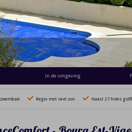
In de omgeving
vé zwembad
Regio met veel zon
Naast 27 holes gol
ceComfort - Bourg Est-Vige