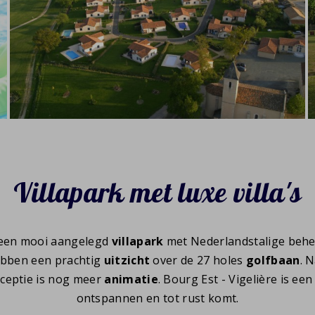
Villapark met luxe villa's
s een mooi aangelegd
villapark
met Nederlandstalige behee
hebben een prachtig
uitzicht
over de 27 holes
golfbaan
. 
eceptie is nog meer
animatie
. Bourg Est - Vigelière is ee
ontspannen en tot rust komt.