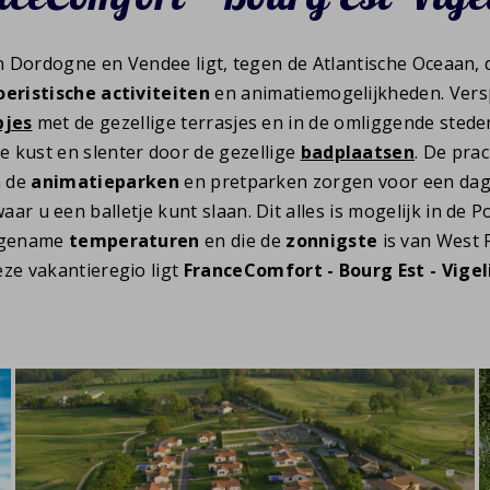
 Dordogne en Vendee ligt, tegen de Atlantische Oceaan,
oeristische activiteiten
en animatiemogelijkheden. Versp
pjes
met de gezellige terrasjes en in de omliggende sted
e kust en slenter door de gezellige
badplaatsen
. De pra
 de
animatieparken
en pretparken zorgen voor een dag 
aar u een balletje kunt slaan. Dit alles is mogelijk in de 
ngename
temperaturen
en die de
zonnigste
is van West F
eze vakantieregio ligt
FranceComfort - Bourg Est - Vigel