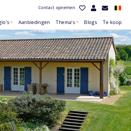
Contact opnemen
io's
Aanbiedingen
Thema's
Blogs
Te koop