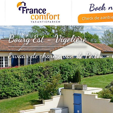
Boek n
Check de aanbi
Bourg Est - Vigelière
Ervaar de charme van de Poitou -