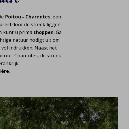
 de
Poitou - Charentes
, een
reid door de streek liggen
en kunt u prima
shoppen
. Ga
chtige
natuur
nodigt uit om
vol indrukken. Naast het
Poitou - Charentes, de streek
rankrijk.
ière
.