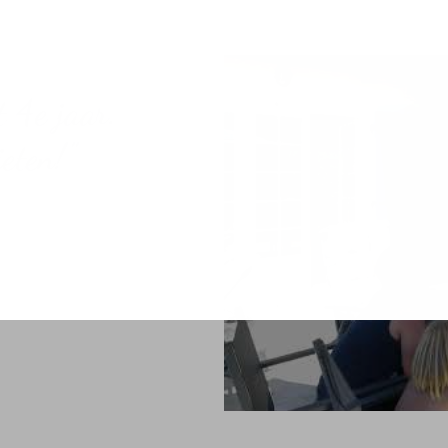
 4e jaar.
ieten!