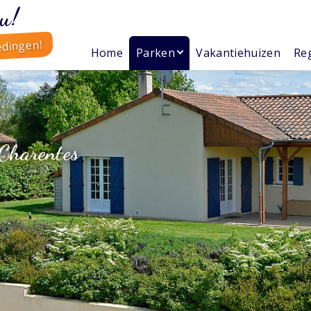
u!
edingen!
Home
Parken
Vakantiehuizen
Reg
 Charentes