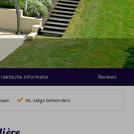
Praktische informatie
Reviews
fbaan
NL-talige beheerders
lière