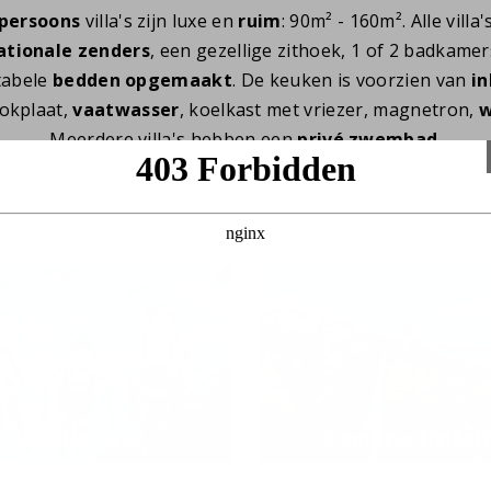
 persoons
villa's zijn luxe en
ruim
: 90m² - 160m². Alle villa
ationale zenders
, een gezellige zithoek, 1 of 2 badkamers
tabele
bedden opgemaakt
. De keuken is voorzien van
i
okplaat,
vaatwasser
, koelkast met vriezer, magnetron,
w
Meerdere villa's hebben een
privé zwembad
.
Faciliteiten
Zomeractivitei