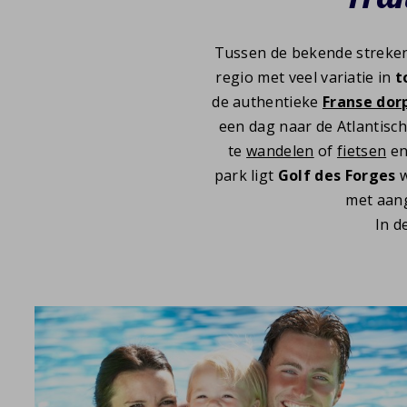
Tussen de bekende streken
regio met veel variatie in
t
de authentieke
Franse dor
een dag naar de Atlantisch
te
wandelen
of
fietsen
en
park ligt
Golf des Forges
w
met aa
In d