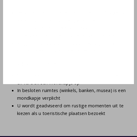
betalen
Personen die corona hebben of die tot 14 dagen voor
aankomst contact hebben gehad met
coronapatienten mogen we helaas niet toelaten op
onze parken. Ken hierin uw verantwoordelijkheid
Krijgt u tijdens uw verblijf duidelijke signalen van
corona, meldt u dan bij de beheerder
Maatregelen in Frankrijk:
Gaat u naar een restaurant dan moet u bij aankomst
en vertrek een mondkapje op
In besloten ruimtes (winkels, banken, musea) is een
mondkapje verplicht
U wordt geadviseerd om rustige momenten uit te
kiezen als u toeristische plaatsen bezoekt