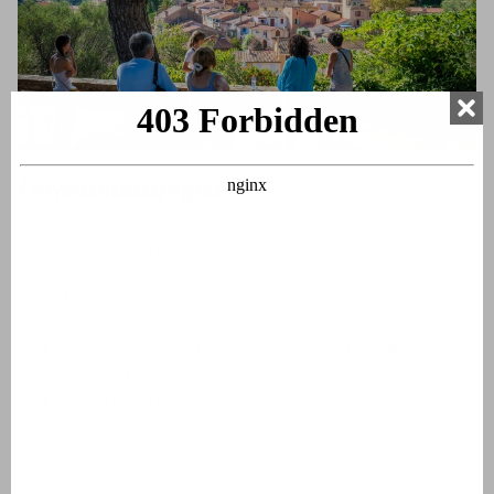
Coronamaatregelen
Op de parken zijn diverse maatregelen genomen:
We voldoen aan het hygiëneplan van de Franse
overheid
Huizen en faciliteiten worden schoongemaakt met
desinfecterend materiaal
In de receptie en op andere plaatsen is
desinfecterende gel
De 1,5 meter richtlijn wordt in acht genomen
Vermijden van handcontact, liever niet met cash