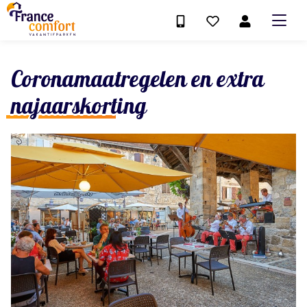
Coronamaatregelen en extra
najaarskorting