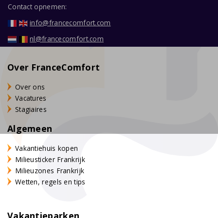
Contact opnemen:
info@francecomfort.com
nl@francecomfort.com
Over FranceComfort
Over ons
Vacatures
Stagiaires
Algemeen
Vakantiehuis kopen
Milieusticker Frankrijk
Milieuzones Frankrijk
Wetten, regels en tips
Vakantieparken