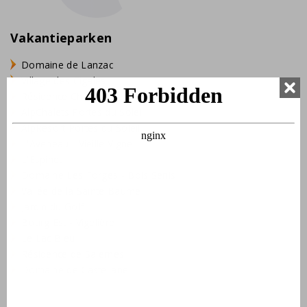
Vakantieparken
Domaine de Lanzac
Village des Cigales
Résidence Château de Salles
AlpChalets Portes du Soleil
AlpResort Portes du Soleil
L'Aveneau - Vieille Vigne
L'Espinet
Domaine Les Forges - Bois Senis
Vallée de la Sainte Baume
Jardin du Golf
Bourg Est - Vigelière
Le Lac Bleu
Résidence de Salernes
Domaine de Castellane