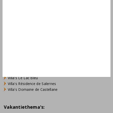
Vakantiehuizen
Villa's Domaine de Lanzac
Villa's Village des Cigales
Villa's Château de Salles
Appartementen AlpChalets
Appartementen AlpResort
Villa's L'Aveneau - Vieille Vigne
Villa's L'Espinet
Villa's Domaine Les Forges
Villa's Vallée de la Sainte Baume
Villa's Jardin du Golf
Villa's Bourg Est - Vigelière
Villa's Le Lac Bleu
Villa's Résidence de Salernes
Villa's Domaine de Castellane
Vakantiethema's: