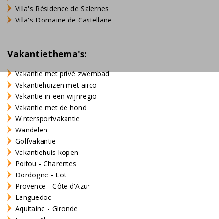
Villa's Résidence de Salernes
Villa's Domaine de Castellane
Vakantiethema's:
Vakantie met privé zwembad
Vakantiehuizen met airco
Vakantie in een wijnregio
Vakantie met de hond
Wintersportvakantie
Wandelen
Golfvakantie
Vakantiehuis kopen
Poitou - Charentes
Dordogne - Lot
Provence - Côte d'Azur
Languedoc
Aquitaine - Gironde