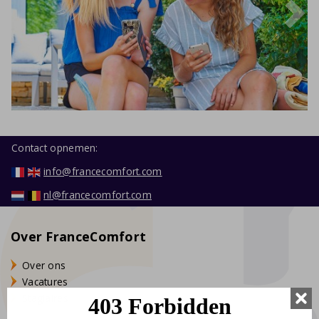
Contact opnemen:
info@francecomfort.com
nl@francecomfort.com
ge
Volgende
Over FranceComfort
Over ons
Vacatures
Stagiaires