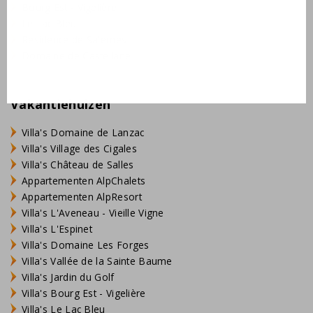
Bourg Est - Vigelière
Le Lac Bleu
Résidence de Salernes
Domaine de Castellane
Vakantiehuizen
Villa's Domaine de Lanzac
Villa's Village des Cigales
Villa's Château de Salles
Appartementen AlpChalets
Appartementen AlpResort
Villa's L'Aveneau - Vieille Vigne
Villa's L'Espinet
Villa's Domaine Les Forges
Villa's Vallée de la Sainte Baume
Villa's Jardin du Golf
Villa's Bourg Est - Vigelière
Villa's Le Lac Bleu