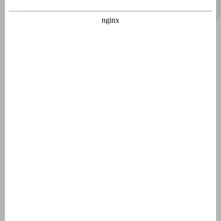
Algemeen
Vakantiehuis kopen
Milieusticker Frankrijk
Milieuzones Frankrijk
Wetten, regels en tips
Vakantieparken
Domaine de Lanzac
Village des Cigales
Résidence Château de Salles
AlpChalets Portes du Soleil
AlpResort Portes du Soleil
L'Aveneau - Vieille Vigne
L'Espinet
Domaine Les Forges - Bois Senis
Vallée de la Sainte Baume
Jardin du Golf