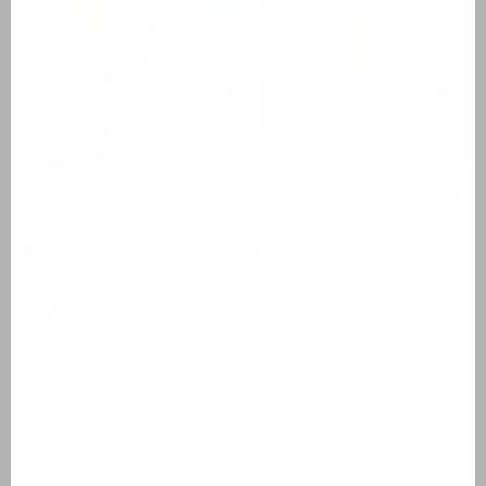
9. Tourtour: dorp in de hemel
Tourtour
wordt niet voor niets het ‘dorp in de hemel’
genoemd. Vanaf het centrale plein kijkt u uit over glooiende
heuvels, bossen en
wijngaarden
die zich uitstrekken tot
aan de horizon. De combinatie van rust, authentieke
architectuur en prachtige vergezichten maakt dit een
verborgen parel van de Var.