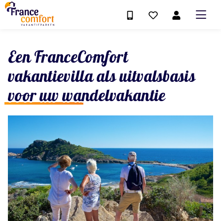
Een FranceComfort
vakantievilla als uitvalsbasis
voor uw wandelvakantie