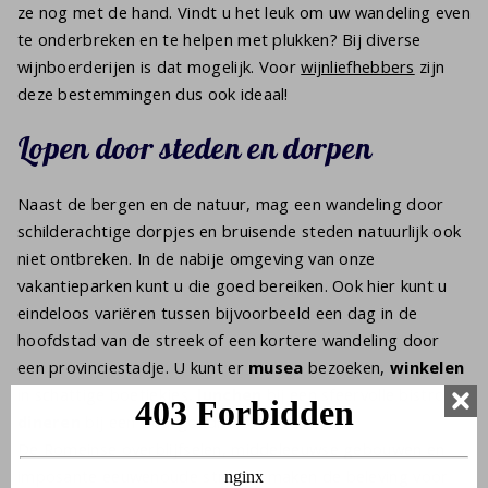
ze nog met de hand. Vindt u het leuk om uw wandeling even
te onderbreken en te helpen met plukken? Bij diverse
wijnboerderijen is dat mogelijk. Voor
wijnliefhebbers
zijn
deze bestemmingen dus ook ideaal!
Lopen door steden en dorpen
Naast de bergen en de natuur, mag een wandeling door
schilderachtige dorpjes en bruisende steden natuurlijk ook
niet ontbreken. In de nabije omgeving van onze
vakantieparken kunt u die goed bereiken. Ook hier kunt u
eindeloos variëren tussen bijvoorbeeld een dag in de
hoofdstad van de streek of een kortere wandeling door
een provinciestadje. U kunt er
musea
bezoeken,
winkelen
in schattige boetiekjes,
lunchen
bij een sfeervolle bistro en
dineren
bij een Bourgondisch restaurant.
De Romeinse overblijfselen, middeleeuwse gebouwen en
imposante eeuwenoude straten, maken de beleving voor