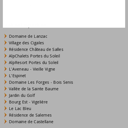
Wetten, regels en tips
Vakantieparken
Domaine de Lanzac
Village des Cigales
Résidence Château de Salles
AlpChalets Portes du Soleil
AlpResort Portes du Soleil
L'Aveneau - Vieille Vigne
L'Espinet
Domaine Les Forges - Bois Senis
Vallée de la Sainte Baume
Jardin du Golf
Bourg Est - Vigelière
Le Lac Bleu
Résidence de Salernes
Domaine de Castellane