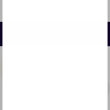
iedere wandelaar helemaal compleet.
Contact opnemen:
info@francecomfort.com
nl@francecomfort.com
Over FranceComfort
Over ons
Vacatures
Stagiaires
Algemeen
Vakantiehuis kopen
Milieusticker Frankrijk
Milieuzones Frankrijk