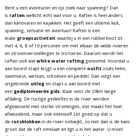
Bent u een avonturier en op zoek naar spanning? Dan
is
raften
wellicht echt wat voor u. Raften is heel anders
dan kanovaren en kajakken. Het geeft een ultieme kick,
spanning, sensatie en avontuur! Raften is een
leuke
groepsactiviteit
waarbij u in een rubberboot zit
met 4, 6, 8 of 10 personen om met elkaar de wilde rivieren
en stroomversnellingen te trotseren. Daarom wordt het
raften ook wel
white water rafting
genoemd. Voordat u
aan boord stapt krijgt u een complete
outfit
zoals helm,
zwemvest, wetsuit, schoenen en peddel. Dan volgt een
uitgebreide
uitleg
en stapt u aan boord met
een
gediplomeerde gids
, klaar voor de 20km lange
afdaling. De rustige gedeeltes in de rivier worden
afgewisseld met sterke stromingen, dat maakt het heel
afwisselend, maar ook intensief! Let goed op dat u
de
rotsblokken
in de rivier ontwijkt, zo niet dan is de kans
groot dat de raft omslaat en ligt u in het water. U moet