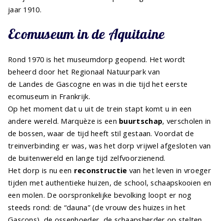
jaar 1910.
Ecomuseum in de Aquitaine
Rond 1970 is het museumdorp geopend. Het wordt
beheerd door het Regionaal Natuurpark van
de Landes de Gascogne en was in die tijd het eerste
ecomuseum in Frankrijk.
Op het moment dat u uit de trein stapt komt u in een
andere wereld. Marquèze is een
buurtschap
, verscholen in
de bossen, waar de tijd heeft stil gestaan. Voordat de
treinverbinding er was, was het dorp vrijwel afgesloten van
de buitenwereld en lange tijd zelfvoorzienend.
Het dorp is nu een
reconstructie
van het leven in vroeger
tijden met authentieke huizen, de school, schaapskooien en
een molen. De oorspronkelijke bevolking loopt er nog
steeds rond: de “dauna” (de vrouw des huizes in het
Gascons), de ossenhoeder, de schaapsherder op stelten,