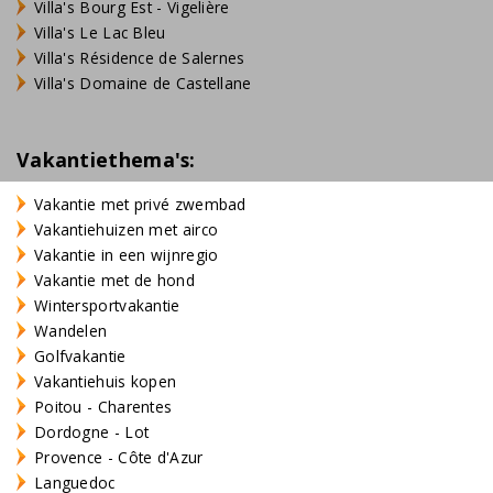
Villa's Bourg Est - Vigelière
Villa's Le Lac Bleu
Villa's Résidence de Salernes
Villa's Domaine de Castellane
Vakantiethema's:
Vakantie met privé zwembad
Vakantiehuizen met airco
Vakantie in een wijnregio
Vakantie met de hond
Wintersportvakantie
Wandelen
Golfvakantie
Vakantiehuis kopen
Poitou - Charentes
Dordogne - Lot
Provence - Côte d'Azur
Languedoc