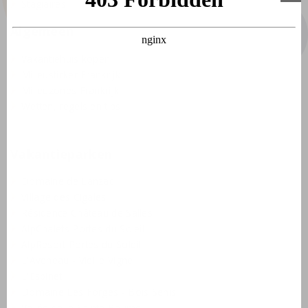
Stagiaires
Algemeen
Vakantiehuis kopen
Milieusticker Frankrijk
Milieuzones Frankrijk
Wetten, regels en tips
Vakantieparken
Domaine de Lanzac
Village des Cigales
Résidence Château de Salles
AlpChalets Portes du Soleil
AlpResort Portes du Soleil
L'Aveneau - Vieille Vigne
L'Espinet
Domaine Les Forges - Bois Senis
Vallée de la Sainte Baume