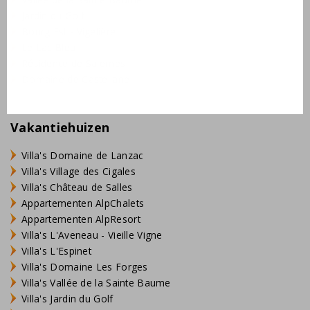
Jardin du Golf
Bourg Est - Vigelière
Le Lac Bleu
Résidence de Salernes
Domaine de Castellane
Vakantiehuizen
Villa's Domaine de Lanzac
Villa's Village des Cigales
Villa's Château de Salles
Appartementen AlpChalets
Appartementen AlpResort
Villa's L'Aveneau - Vieille Vigne
Villa's L'Espinet
Villa's Domaine Les Forges
Villa's Vallée de la Sainte Baume
Villa's Jardin du Golf