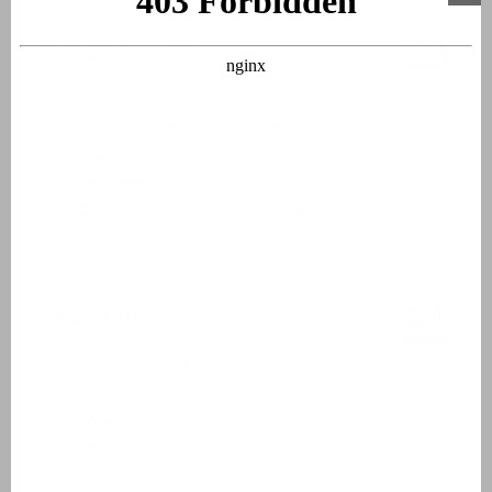
Slaapkamer 3
Begane grond
Twee eenpersoonsbedden
Boxspringbedden
Bedlinnen
Opgemaakte bedden bij aankomst
Badkamer
Begane grond
Wastafel
Douchecabine
Toilet