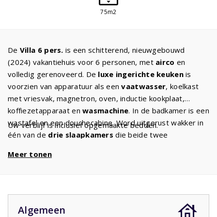
75m2
De
Villa 6 pers.
is een schitterend, nieuwgebouwd
(2024) vakantiehuis voor 6 personen, met
airco
en
volledig gerenoveerd. De
luxe ingerichte keuken
is
voorzien van apparatuur als een
vaatwasser
, koelkast
met vriesvak, magnetron, oven, inductie kookplaat,
koffiezetapparaat en
wasmachine
. In de badkamer is een
wastafel en een douchecabine. Word uitgerust wakker in
Uw verblijf is inclusief opgemaakte bedden.
één van de
drie slaapkamers
die beide twee
eenpersoonsbedden hebben. In het comfortabele
Meer tonen
meubilair en met een
digitale TV
met internationale
zenders kunt u heerlijk relaxen. Vanuit de woonkamer
gaat u naar het ruime en
overdekte terras
, het
tuinmeubilair staat voor u klaar. Op het grasveld voor uw
vakantiehuis kunnen de
kinderen
heerlijk spelen.
Algemeen