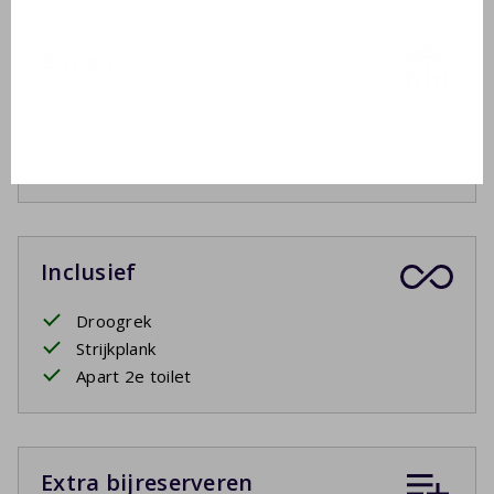
Buiten
Tuinmeubelen
2 ligbedden
Overdekt terras
Inclusief
Droogrek
Strijkplank
Apart 2e toilet
Extra bijreserveren