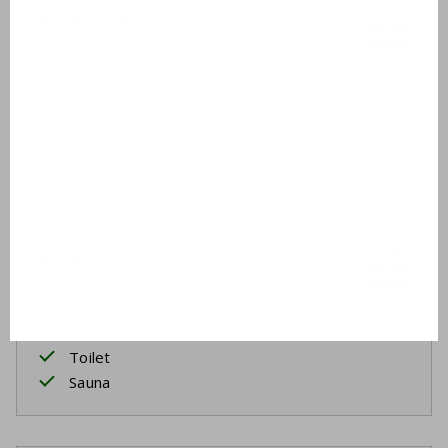
Badkamer 1
Wastafel
Ligbad
Douchecabine
Toilet
Föhn
Badkamer 2
Wastafel
Douchecabine
Toilet
Sauna