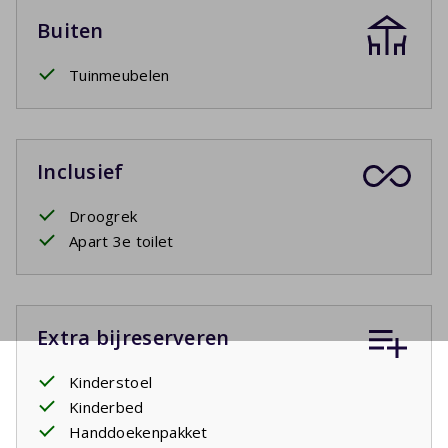
Buiten
Tuinmeubelen
Inclusief
Droogrek
Apart 3e toilet
Extra bijreserveren
Kinderstoel
Kinderbed
Handdoekenpakket