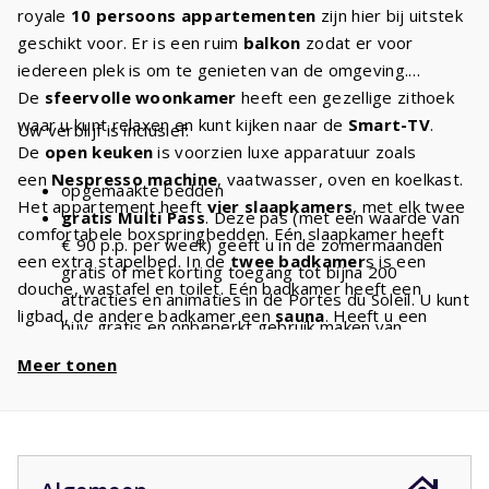
royale
10 persoons appartementen
zijn hier bij uitstek
geschikt voor. Er is een ruim
balkon
zodat er voor
iedereen plek is om te genieten van de omgeving.
De
sfeervolle woonkamer
heeft een gezellige zithoek
waar u kunt relaxen en kunt kijken naar de
Smart-TV
.
Uw verblijf is inclusief:
De
open keuken
is voorzien luxe apparatuur zoals
een
Nespresso machine
, vaatwasser, oven en koelkast.
opgemaakte bedden
Het appartement heeft
vier slaapkamers
, met elk twee
gratis Multi Pass
. Deze pas (met een waarde van
comfortabele boxspringbedden. Eén slaapkamer heeft
€ 90 p.p. per week) geeft u in de zomermaanden
een extra stapelbed. In de
twee badkamer
s is een
gratis of met korting toegang tot bijna 200
douche, wastafel en toilet. Eén badkamer heeft een
attracties en animaties in de Portes du Soleil. U kunt
ligbad, de andere badkamer een
sauna
. Heeft u een
bijv. gratis en onbeperkt gebruik maken van
bergwandeling gemaakt of een stuk gefietst? Kom na
stoeltjesliften
en kabelbanen. Met een verblijf van
Meer tonen
afloop tot rust en ontspan uw spieren in de
sauna
.
10 personen heeft u dus
€ 900 voordeel
per week
Verwen uzelf met deze luxe en comfort zodat het u
en
€ 1800
bij een verblijf van 2 weken!
tijdens uw vakantie in de Franse Alpen aan niets
ontbreekt!