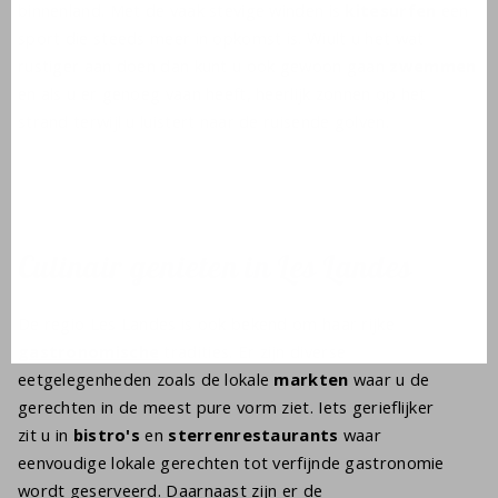
binnenland. Met de vaak stevige winden is
kitesurfen
een
sport die steeds meer in opkomst is. Wiult u het wat
rustiger aan doen dan kunt u ook gewoon gaan
zwemmen
en als u er genoeg vaan heeft, heerlijk zonnen op het
strand terwijl u luistert naar de ruisende golven.
Culinair genieten in Les Landes
De regio Les Landes is ook bekend om haar rijke
gastronomische
tradities. Er zijn diverse
eetgelegenheden zoals de lokale
markten
waar u de
gerechten in de meest pure vorm ziet. Iets gerieflijker
zit u in
bistro's
en
sterrenrestaurants
waar
eenvoudige lokale gerechten tot verfijnde gastronomie
wordt geserveerd. Daarnaast zijn er de