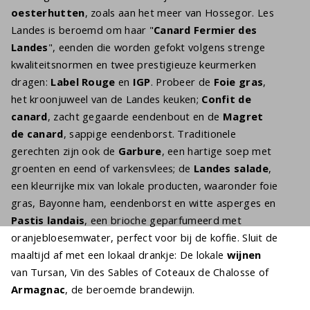
oesterhutten
, zoals aan het meer van Hossegor. Les
Landes is beroemd om haar "
Canard Fermier des
Landes
", eenden die worden gefokt volgens strenge
kwaliteitsnormen en twee prestigieuze keurmerken
dragen:
Label Rouge
en
IGP
. Probeer de
Foie gras
,
het kroonjuweel van de Landes keuken;
Confit de
canard
, zacht gegaarde eendenbout en de
Magret
de canard
, sappige eendenborst. Traditionele
gerechten zijn ook de
Garbure
, een hartige soep met
groenten en eend of varkensvlees; de
Landes salade
,
een kleurrijke mix van lokale producten, waaronder foie
gras, Bayonne ham, eendenborst en witte asperges en
Pastis landais
, een brioche geparfumeerd met
oranjebloesemwater, perfect voor bij de koffie. Sluit de
maaltijd af met een lokaal drankje: De lokale
wijnen
van Tursan, Vin des Sables of Coteaux de Chalosse of
Armagnac
, de beroemde brandewijn.