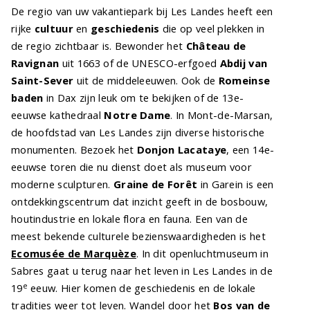
De regio van uw vakantiepark bij Les Landes heeft een
rijke
cultuur
en
geschiedenis
die op veel plekken in
de regio zichtbaar is. Bewonder het
Château de
Ravignan
uit 1663 of de UNESCO-erfgoed
Abdij van
Saint-Sever
uit de middeleeuwen. Ook de
Romeinse
baden
in Dax zijn leuk om te bekijken of de 13e-
eeuwse kathedraal
Notre Dame
. In Mont-de-Marsan,
de hoofdstad van Les Landes zijn diverse historische
monumenten. Bezoek het
Donjon Lacataye
, een 14e-
eeuwse toren die nu dienst doet als museum voor
moderne sculpturen.
Graine de Forêt
in Garein is een
ontdekkingscentrum dat inzicht geeft in de bosbouw,
houtindustrie en lokale flora en fauna. Een van de
meest bekende culturele bezienswaardigheden is het
Ecomusée de Marquèze
. In dit openluchtmuseum in
Sabres gaat u terug naar het leven in Les Landes in de
e
19
eeuw. Hier komen de geschiedenis en de lokale
tradities weer tot leven. Wandel door het
Bos van de