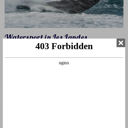
Watersport in Les Landes
De vakantieregio Les Landes is sterk verbonden met de
Atlantische kust
en allerlei vormen van watersport. Door
een bepaalde stroming ontstaan er voor de kust hoge
golven, vooral bij de plaatsen Hossegor, Capbreton, Contis
en Seignosse wat ideaal is om te
surfen
. Daar wordt deze
sport dan ook veel beoefend en zijn er diverse surfscholen
waar u les kunt krijgen en materiaal kunt huren. Op de zee
kunt u ook
jetskiën
,
waterskiën
en
zeilen
met een
zeilboot of catamaran. Ook
bodyboarding
en
stand-up-
paddling
is populair.
Kanoën
of kajakken is een geliefde
sport zowel op de zee als op de meren en rivieren in het