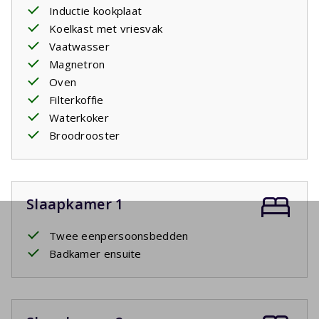
Inductie kookplaat
Koelkast met vriesvak
Vaatwasser
Magnetron
Oven
Filterkoffie
Waterkoker
Broodrooster
Slaapkamer 1
Twee eenpersoonsbedden
Badkamer ensuite