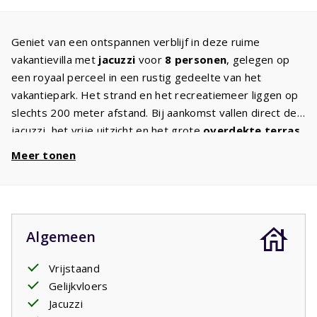
Geniet van een ontspannen verblijf in deze ruime
vakantievilla met
jacuzzi
voor
8 personen
, gelegen op
een royaal perceel in een rustig gedeelte van het
vakantiepark. Het strand en het recreatiemeer liggen op
slechts 200 meter afstand. Bij aankomst vallen direct de
jacuzzi, het vrije uitzicht en het grote
overdekte terras
met tuinmeubelen en ligbedden op.
Meer tonen
Via het terras komt u in de sfeervolle
woonkeuken
met
een grote eettafel voor 8 personen. De keuken is
compleet uitgerust met een koelkast, vriezer,
vaatwasser, inductiekookplaat en oven. Aangrenzend
Algemeen
bevindt zich een bijkeuken met onder andere een
wasmachine
.
Vrijstaand
De
woonkamer
beschikt over comfortabele zitplaatsen,
Gelijkvloers
een tv met
internationale zenders
en een aparte
Jacuzzi
werkplek. De villa heeft drie ruime
slaapkamers
met