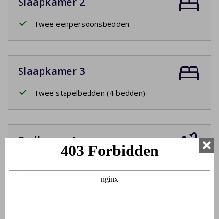
Slaapkamer 2
Twee eenpersoonsbedden
Slaapkamer 3
Twee stapelbedden (4 bedden)
Badkamer 1
Wastafel
Inloopdouche
Toilet
Föhn