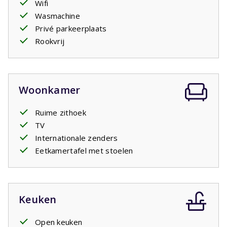
Wifi
voldoende kastruimte. Eén slaapkamer heeft twee
Wasmachine
stapelbedden voor 4 personen, de tweede slaapkamer
Privé parkeerplaats
biedt plaats aan 2 personen en de
masterbedroom
Rookvrij
beschikt over een eigen badkamer ensuite. Daarnaast zijn
er een tweede badkamer en een apart toilet aanwezig. In
de badkamer is een wastafel, toilet en inloopdouche.
De combinatie van ruimte, comfort, een jacuzzi en de
Woonkamer
ligging vlak bij het water maakt deze villa een fijne plek
voor een vakantie met familie of vrienden.
Ruime zithoek
TV
Internationale zenders
Eetkamertafel met stoelen
Keuken
Open keuken