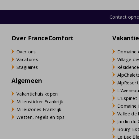
Contact opn
Over FranceComfort
Vakanti
Over ons
Domaine 
Vacatures
Village de
Stagiaires
Résidence
AlpChalets
Algemeen
AlpResort
L'Aveneau 
Vakantiehuis kopen
L'Espinet
Milieusticker Frankrijk
Domaine L
Milieuzones Frankrijk
Vallée de
Wetten, regels en tips
Jardin du 
Bourg Est 
Le Lac Bl