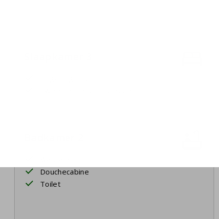
Slaapkamer 3
Begane grond
Twee eenpersoonsbedden
Badkamer 2
Wastafel
Douchecabine
Toilet