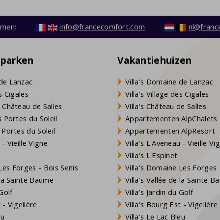
emen:
info@francecomfort.com
nl@franc
eparken
Vakantiehuizen
de Lanzac
Villa's Domaine de Lanzac
s Cigales
Villa's Village des Cigales
 Château de Salles
Villa's Château de Salles
 Portes du Soleil
Appartementen AlpChalets
 Portes du Soleil
Appartementen AlpResort
- Vieille Vigne
Villa's L'Aveneau - Vieille Vi
Villa's L'Espinet
es Forges - Bois Senis
Villa's Domaine Les Forges
 la Sainte Baume
Villa's Vallée de la Sainte 
Golf
Villa's Jardin du Golf
- Vigelière
Villa's Bourg Est - Vigelière
eu
Villa's Le Lac Bleu