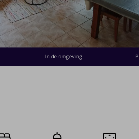
In de omgeving
P