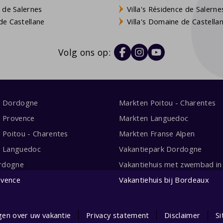
 de Salernes
Villa's Résidence de Salerne
e Castellane
Villa's Domaine de Castella
Volg ons op:
s Dordogne
Markten Poitou - Charentes
s Provence
Markten Languedoc
s Poitou - Charentes
Markten Franse Alpen
s Languedoc
Vakantiepark Dordogne
rdogne
Vakantiehuis met zwembad in 
ovence
Vakantiehuis bij Bordeaux
gen over uw vakantie
Privacy statement
Disclaimer
S