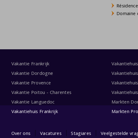
Résidence
Domaine d
Vakantie Frankrijk
Vakantiehui
Vakantie Dordogne
Vakantiehui
Vakantie Provence
Vakantiehui
Vakantie Poitou - Charentes
Vakantiehui
Vakantie Languedoc
Markten Do
Vakantiehuis Frankrijk
Markten Pr
Over ons
Vacatures
Stagiares
Veelgestelde vra