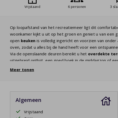
Vrijstaand
6 personen
3 sl
Op loopafstand van het recreatiemeer ligt dit comfortab
woonkamer kijkt u uit op het groen en geniet u van een g
open
keuken
is volledig ingericht en voorzien van onde
oven, zodat u alles bij de hand heeft voor een ontspannen
Via de openslaande deuren bereikt u het
overdekte ter
uitgebreid ontbijt, een goed boek in de middagzon of een 
ervaart u hier het echte vakantiegevoel.
Meer tonen
Het vakantiehuis beschikt over
drie slaapkamers
. Twee
derde slaapkamer heeft twee eenpersoonsbedden. De
Daarnaast is er een tweede badkamer aanwezig, wat extr
samen op vakantie zijn.
Algemeen
Verder is de woning voorzien van een
wasmachine
, zod
voorzien.
Vrijstaand