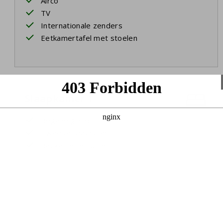
Airco
TV
Internationale zenders
Eetkamertafel met stoelen
Slaapkamer 1
Begane grond
Tweepersoonsbed
Badkamer ensuite