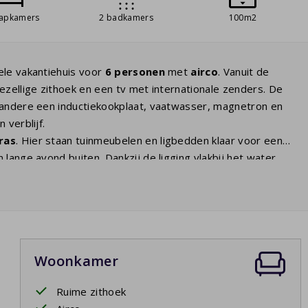
aapkamers
2 badkamers
100m2
ele vakantiehuis voor
6 personen
met
airco
. Vanuit de
ezellige zithoek en een tv met internationale zenders. De
r andere een inductiekookplaat, vaatwasser, magnetron en
 verblijf.
ras
. Hier staan tuinmeubelen en ligbedden klaar voor een
lange avond buiten. Dankzij de ligging vlakbij het water
 slaapkamers zijn ingericht met een tweepersoonsbed en de
masterbedroom
heeft een eigen badkamer ensuite.
a comfort biedt voor gezinnen of meerdere stellen die
Woonkamer
at u ook tijdens een langer verblijf van alle gemakken bent
Ruime zithoek