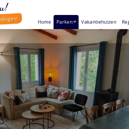
u!
edingen!
Home
Parken
Vakantiehuizen
Reg