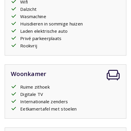
Wifi
kunt deze selecteren bij de huiskenmerken. Om het huis
Dalzicht
is volop ruimte waar de kinderen kunnen
spelen
.
Wasmachine
Uw verblijf is inclusief opgemaakte bedden.
Huisdieren in sommige huizen
Laden elektrische auto
Privé parkeerplaats
Rookvrij
Woonkamer
Ruime zithoek
Digitale TV
Internationale zenders
Eetkamertafel met stoelen