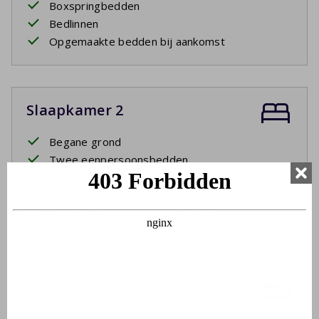
Boxspringbedden
Bedlinnen
Opgemaakte bedden bij aankomst
Slaapkamer 2
Begane grond
Twee eenpersoonsbedden
Boxspringbedden
Bedlinnen
Opgemaakte bedden bij aankomst
Badkamer
Begane grond