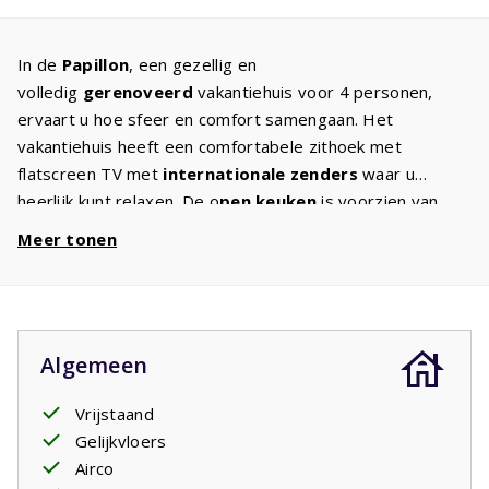
In de
Papillon
, een gezellig en
volledig
gerenoveerd
vakantiehuis voor 4 personen,
ervaart u hoe sfeer en comfort samengaan. Het
vakantiehuis heeft een comfortabele zithoek met
flatscreen TV met
internationale zenders
waar u
heerlijk kunt relaxen. De o
pen keuken
is voorzien van
alle
gemakken
: kookplaat, koelkast met vriesvakje,
Meer tonen
magnetron en oven,
vaatwasser
, koffiezetapparaat en
waterkoker. Een
wasmachine
zorgt ervoor dat u niet al
teveel kleding mee hoeft te nemen. In beide slaapkamers
staan twee eenpersoons
boxspringbedden
. U zult een
Algemeen
heerlijke nachtrust hebben. De moderne
badkamer
heeft
een wastafel en douchecabine. Op het
overdekt
Vrijstaand
terras
kunt u tot in de late avond genieten van de
Gelijkvloers
buitenlucht. Gezellig met een glas wijn of rond de
Airco
barbecue. Enkele huizen hebben een eigen barbecue. U