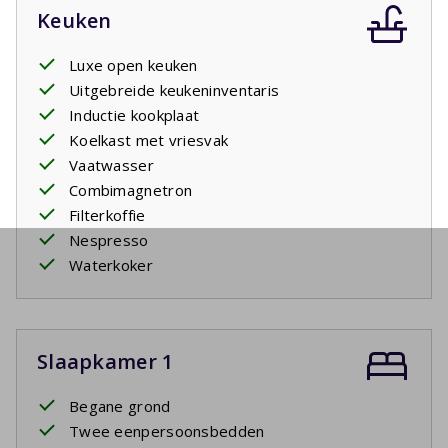
Keuken
Luxe open keuken
Uitgebreide keukeninventaris
Inductie kookplaat
Koelkast met vriesvak
Vaatwasser
Combimagnetron
Filterkoffie
Nespresso
Waterkoker
Slaapkamer 1
Begane grond
Twee eenpersoonsbedden