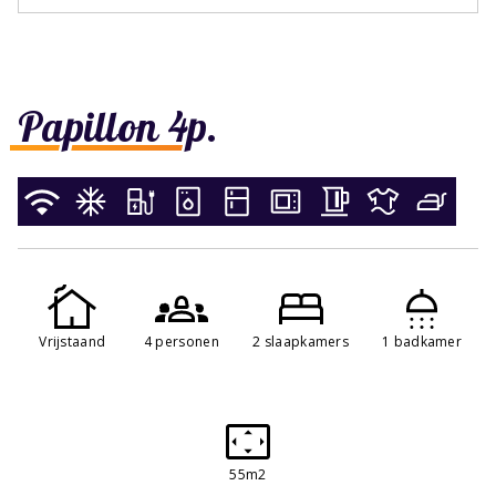
Papillon 4p.
Vrijstaand
4 personen
2 slaapkamers
1 badkamer
55m2