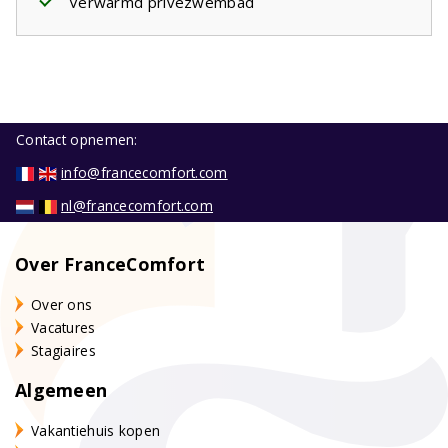
Verwarmd privézwembad
Contact opnemen:
info@francecomfort.com
nl@francecomfort.com
Over FranceComfort
Over ons
Vacatures
Stagiaires
Algemeen
Vakantiehuis kopen