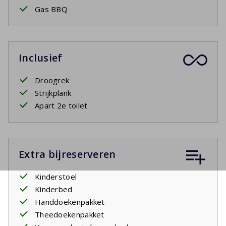
Gas BBQ
Inclusief
Droogrek
Strijkplank
Apart 2e toilet
Extra bijreserveren
Kinderstoel
Kinderbed
Handdoekenpakket
Theedoekenpakket