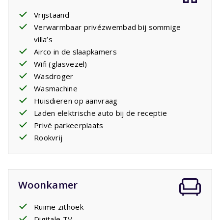
badkamer
met douche, toilet en een dubbele wastafel.
Er is een apart 2e toilet op de begane grond,
Vrijstaand
wasmachine
Verwarmbaar privézwembad bij sommige
en droger. In de ruime tuin geniet u van het
luxe tuinmeubilair met
villa’s
ligbedden
. Af en toe neemt u een
duik in het
Airco in de slaapkamers
zwembad
en ziet u de kinderen spelen in het
water. Sommige villa's hebben een
Wifi (glasvezel)
verwarmbaar
zwembad
Wasdroger
. U kunt dit als betaalde voorkeur bij uw
boeking doorgeven.
Wasmachine
Uw verblijf is inclusief opgemaakte bedden.
Huisdieren op aanvraag
Laden elektrische auto bij de receptie
Privé parkeerplaats
Rookvrij
Woonkamer
Ruime zithoek
Digitale TV