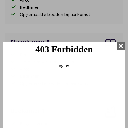
Airco
Bedlinnen
Opgemaakte bedden bij aankomst
Slaapkamer 3
Eerste etage
Twee eenpersoonsbedden
Airco
Bedlinnen
Opgemaakte bedden bij aankomst
Badkamer 1
Begane grond