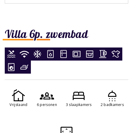
Villa 6p. zwembad
Vrijstaand
6 personen
3 slaapkamers
2 badkamers