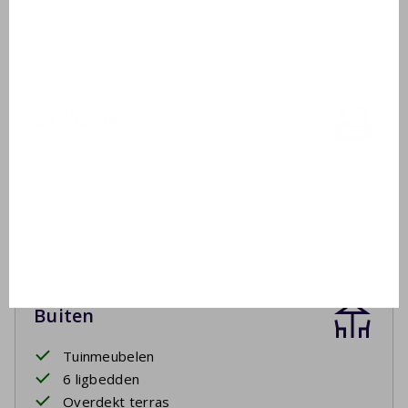
Dubbele wastafel
Douchecabine of douche in bad
Badkamer 2
Eerste etage
Dubbele wastafel
Douchecabine
Toilet
Buiten
Tuinmeubelen
6 ligbedden
Overdekt terras