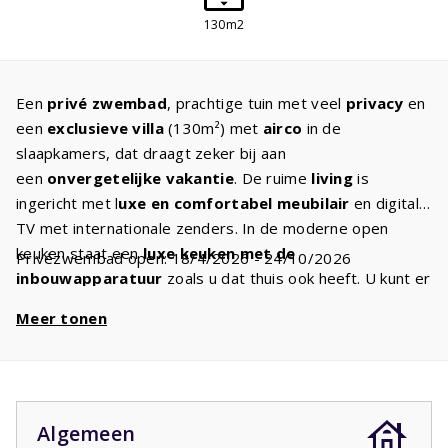
130m2
Een
privé zwembad
, prachtige tuin met veel
privacy
en
een
exclusieve villa
(130m²) met
airco
in de
slaapkamers, dat draagt zeker bij aan
een
onvergetelijke vakantie
. De ruime
living
is
ingericht met l
uxe en comfortabel meubilair
en digitale
TV met internationale zenders. In de moderne open
keuken staat een
luxe keuken met de
Privézwembad open: 18/4/2026 - 24/10/2026
inbouwapparatuur
zoals u dat thuis ook heeft. U kunt er
de heerlijkste gerechten klaarmaken. Er zijn drie
Meer tonen
slaapkamers met
comfortabele bedden
. De
masterbedroom met een
badkamer ensuite
met bad
en/of douche en dubbele wastafel is gelegen op de
begane grond. De twee andere slaapkamers op de
eerste etage hebben de beschikking over de
tweede
Algemeen