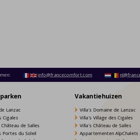
emen:
info@francecomfort.com
nl@franc
eparken
Vakantiehuizen
de Lanzac
Villa's Domaine de Lanzac
s Cigales
Villa's Village des Cigales
 Château de Salles
Villa's Château de Salles
 Portes du Soleil
Appartementen AlpChalets