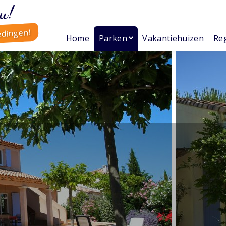
u!
edingen!
Home
Parken
Vakantiehuizen
Reg