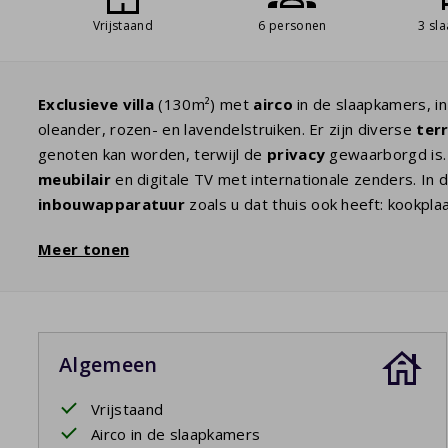
Vrijstaand
6 personen
3 sl
Exclusieve
villa
(130m²) met
airco
in de slaapkamers, in
oleander, rozen- en lavendelstruiken. Er zijn diverse
ter
genoten kan worden, terwijl de
privacy
gewaarborgd is.
meubilair
en digitale TV met internationale zenders. I
inbouwapparatuur
zoals u dat thuis ook heeft: kookpla
zijn drie slaapkamers met
comfortabele bedden
, zoda
Meer tonen
van een nieuwe vakantiedag. De masterbedroom met e
wastafel is gelegen op de begane grond. De twee ander
over de
tweede badkamer
met douche, toilet en een du
grond,
wasmachine
en droger. In de ruime tuin geniet u
Algemeen
Uw verblijf is inclusief opgemaakte bedden.
Vrijstaand
Airco in de slaapkamers