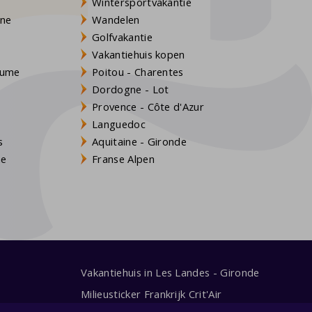
Wintersportvakantie
gne
Wandelen
Golfvakantie
Vakantiehuis kopen
Baume
Poitou - Charentes
Dordogne - Lot
Provence - Côte d'Azur
Languedoc
s
Aquitaine - Gironde
ne
Franse Alpen
Vakantiehuis in Les Landes - Gironde
Milieusticker Frankrijk Crit'Air