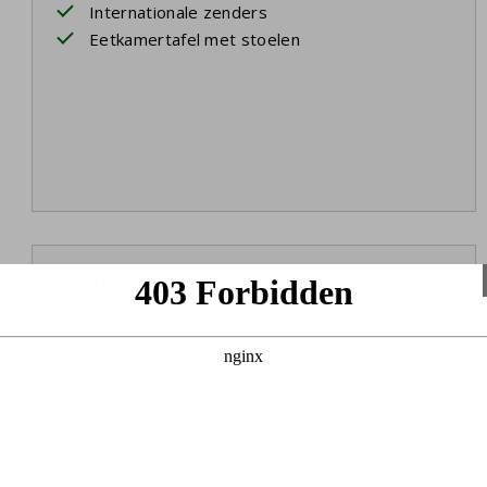
Internationale zenders
Eetkamertafel met stoelen
Slaapkamer 1
Begane grond
Twee eenpersoonsbedden
Airco
Badkamer ensuite
Bedlinnen
Opgemaakte bedden bij aankomst