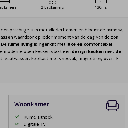
aapkamers
2 badkamers
130m2
 een prachtige tuin met allerlei bomen en bloeiende mimosa,
rassen
waardoor op ieder moment van de dag van de zon
 De ruime
living
is ingericht met l
uxe en comfortabel
n de moderne open keuken staat een
design keuken met de
at, vaatwasser, koelkast met vriesvak, magnetron, oven. Er
t u de volgende dag weer uitgerust opstaat en kunt genieten
en
badkamer ensuite
met bad en/of douche en dubbele
e slaapkamers op de eerste etage hebben de beschikking
bbele wastafel. Er is een apart 2e toilet op de begane
 van het luxe tuinmeubilair met
ligbedden
.
Woonkamer
Ruime zithoek
Digitale TV