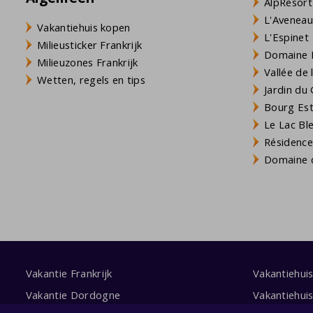
AlpResort
L'Aveneau 
Vakantiehuis kopen
L'Espinet
Milieusticker Frankrijk
Domaine L
Milieuzones Frankrijk
Vallée de
Wetten, regels en tips
Jardin du 
Bourg Est 
Le Lac Bl
Résidence
Domaine d
Vakantie Frankrijk
Vakantiehui
Vakantie Dordogne
Vakantiehui