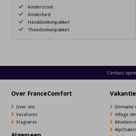
Kinderstoel
Kinderbed
Handdoekenpakket
Theedoekenpakket
Contact opn
Over FranceComfort
Vakanti
Over ons
Domaine 
Vacatures
Village de
Stagiaires
Résidence
AlpChalets
Algemeen