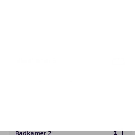
Slaapkamer 3
Eerste etage
Twee eenpersoonsbedden
Airco
Bedlinnen
Opgemaakte bedden bij aankomst
Badkamer 2