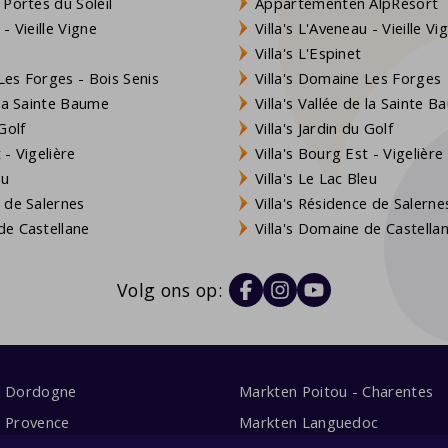
 Portes du Soleil
Appartementen AlpResort
- Vieille Vigne
Villa's L'Aveneau - Vieille Vi
Villa's L'Espinet
es Forges - Bois Senis
Villa's Domaine Les Forges
 la Sainte Baume
Villa's Vallée de la Sainte 
Golf
Villa's Jardin du Golf
- Vigelière
Villa's Bourg Est - Vigelière
eu
Villa's Le Lac Bleu
 de Salernes
Villa's Résidence de Salerne
e Castellane
Villa's Domaine de Castella
Volg ons op:
s Dordogne
Markten Poitou - Charentes
s Provence
Markten Languedoc