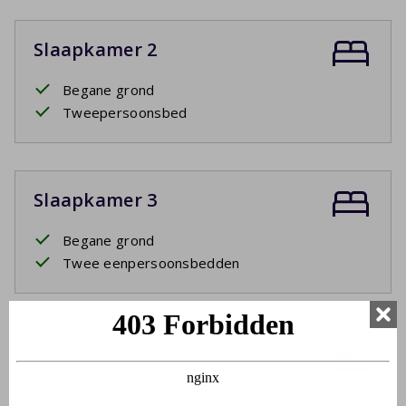
Slaapkamer 2
Begane grond
Tweepersoonsbed
Slaapkamer 3
Begane grond
Twee eenpersoonsbedden
Badkamer 1
Begane grond