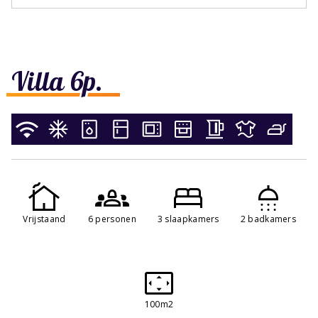
Villa 6p.
Vrijstaand
6 personen
3 slaapkamers
2 badkamers
100m2