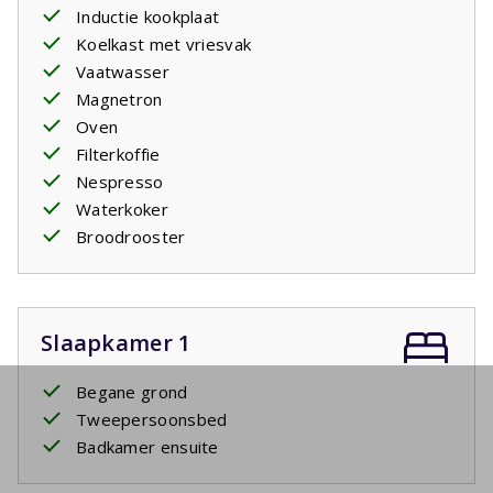
Inductie kookplaat
Koelkast met vriesvak
Vaatwasser
Magnetron
Oven
Filterkoffie
Nespresso
Waterkoker
Broodrooster
Slaapkamer 1
Begane grond
Tweepersoonsbed
Badkamer ensuite