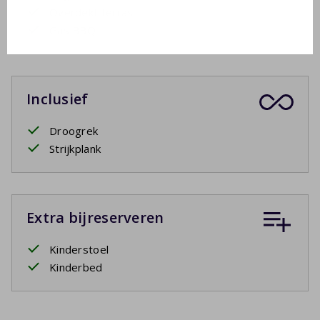
Overdekt terras
Gas BBQ
Inclusief
Droogrek
Strijkplank
Extra bijreserveren
Kinderstoel
Kinderbed