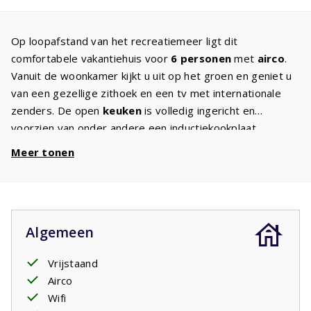
Op loopafstand van het recreatiemeer ligt dit
comfortabele vakantiehuis voor
6 personen
met
airco
.
Vanuit de woonkamer kijkt u uit op het groen en geniet u
van een gezellige zithoek en een tv met internationale
zenders. De open
keuken
is volledig ingericht en
voorzien van onder andere een inductiekookplaat,
vaatwasser, magnetron en oven, zodat u alles bij de hand
Meer tonen
heeft voor een ontspannen verblijf.
Via de openslaande deuren bereikt u het
overdekte
terras
. Hier staan tuinmeubelen en ligbedden klaar voor
een uitgebreid ontbijt, een goed boek in de middagzon of
Algemeen
een lange avond buiten. Dankzij de ligging vlakbij het
water ervaart u hier het echte vakantiegevoel.
Vrijstaand
Het vakantiehuis beschikt over
drie slaapkamers
. Twee
Airco
slaapkamers zijn ingericht met een tweepersoonsbed en
Wifi
de derde slaapkamer heeft twee eenpersoonsbedden.