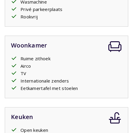
Wasmachine
De
masterbedroom
heeft een eigen badkamer ensuite.
Privé parkeerplaats
Daarnaast is er een tweede badkamer aanwezig, wat
Rookvrij
extra comfort biedt voor gezinnen of meerdere stellen
die samen op vakantie zijn.
Verder is de woning voorzien van een
wasmachine
,
zodat u ook tijdens een langer verblijf van alle gemakken
Woonkamer
bent voorzien.
Ruime zithoek
Airco
TV
Internationale zenders
Eetkamertafel met stoelen
Keuken
Open keuken