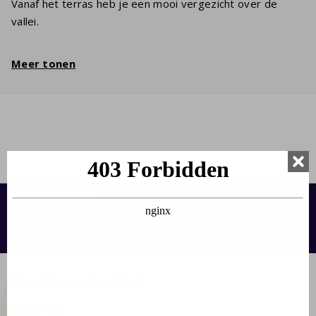
Vanaf het terras heb je een mooi vergezicht over de
vallei.
Meer tonen
Contact opnemen:
info@francecomfort.com
nl@francecomfort.com
Over FranceComfort
Over ons