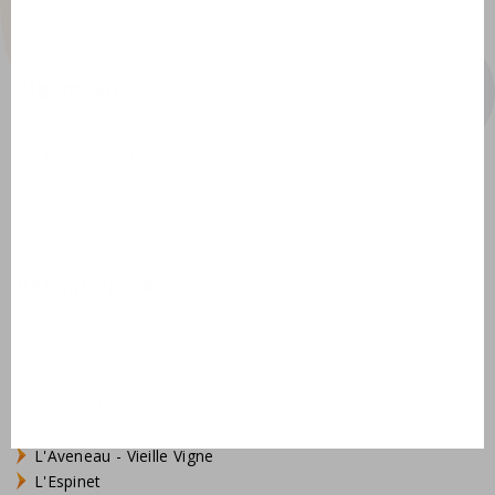
Vacatures
Stagiaires
Algemeen
Vakantiehuis kopen
Milieusticker Frankrijk
Milieuzones Frankrijk
Wetten, regels en tips
Vakantieparken
Domaine de Lanzac
Village des Cigales
Résidence Château de Salles
AlpChalets Portes du Soleil
AlpResort Portes du Soleil
L'Aveneau - Vieille Vigne
L'Espinet