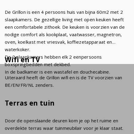
De Grillon is een 4 persoons huis van bijna 60m2 met 2
slaapkamers. De gezellige living met open keuken heeft
een comfortabele zithoek. De keuken is voorzien van de
nodige comfort als kookplaat, vaatwasser, magnetron,
oven, koelkast met vriesvak, koffiezetapparaat en
waterkoker.
De 2 slaapkamers hebben elk 2 eenpersoons
Wifi en TV
boxspringbedden met dekbed.
In de badkamer is een wastafel en douchecabine.
Uiteraard heeft de Grillon wifi en is de TV voorzien van
BE/EN/FR/NL zenders.
Terras en tuin
Door de openslaande deuren kom je op het ruime en
overdekte terras waar tuinmeubilair voor je klaar staat.