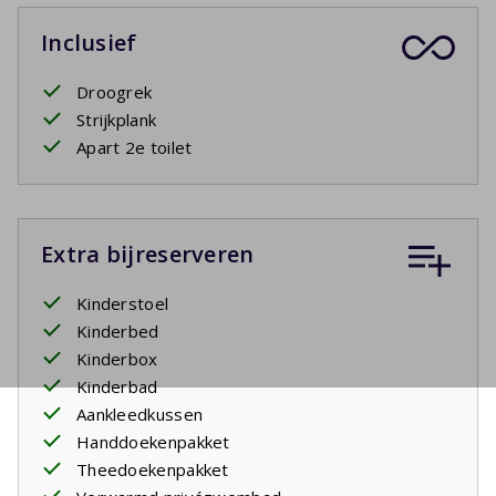
Inclusief
Droogrek
Strijkplank
Apart 2e toilet
Extra bijreserveren
Kinderstoel
Kinderbed
Kinderbox
Kinderbad
Aankleedkussen
Handdoekenpakket
Theedoekenpakket