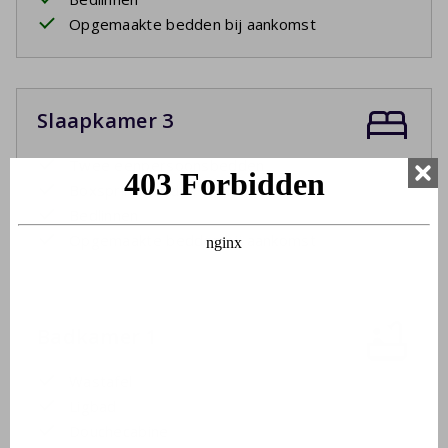
Opgemaakte bedden bij aankomst
Slaapkamer 3
Twee eenpersoonsbedden
Boxspringbedden
Bedlinnen
Opgemaakte bedden bij aankomst
Badkamer 1
Wastafel
Ligbad
Douchecabine