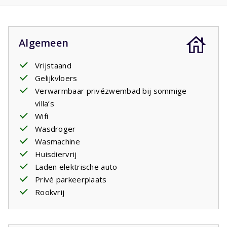
terrasdeuren geven toegang tot een ruim
overdekt
terras
met gerieflijke tuinstoelen. U kijkt uit over de
diepe tuin van meer dan 100 meter met een eigen
ven
.
Algemeen
terwijl u aan de voorzijde zicht hebt op de 27 holes
golfbaan. In de tuin ligt een groot zwembad (11m x 5m)
Vrijstaand
met zonneterras en ligbedden. Het zwembad is in diepte
Gelijkvloers
aflopend zodat ook kleinere kinderen er goed in kunnen
Verwarmbaar privézwembad bij sommige
spelen. Het zwembad is geopend vanaf de vierde week
villa’s
van april tot de vierde week in september en is
Wifi
verwarmbaar
. U kunt dit evt. als betalende voorkeur bij
Wasdroger
uw boeking doorgeven. Diverse villa's hebben een
Wasmachine
oplaadpunt om
elektrische auto's
op te laden. Indien
Huisdiervrij
dat het geval is kunt u dit als optioneel artikel bijboeken.
Laden elektrische auto
Het betreft een standaard stopcontact net als alle
Privé parkeerplaats
andere stopcontacten in het huis. U dient evt. zelf een
Rookvrij
verloopstekker mee te nemen.