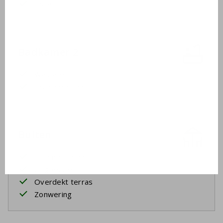
Toilet
Badkamer 2
Wastafel
Douchecabine
Buiten
Tuinmeubelen
2 ligbedden
Overdekt terras
Zonwering