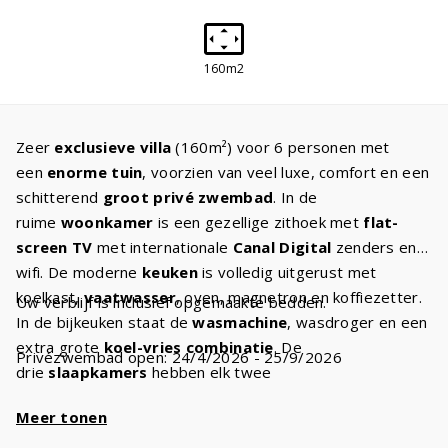
160m2
Zeer
exclusieve villa
(160m²) voor 6 personen met
een
enorme tuin
, voorzien van veel luxe, comfort en een
schitterend
groot privé zwembad
. In de
ruime
woonkamer
is een gezellige zithoek met
flat-
screen TV
met internationale
Canal Digital
zenders en
wifi. De moderne
keuken
is volledig uitgerust met
koelkast,
vaatwasser
, oven, magnetron en koffiezetter.
Uw verblijf is inclusief opgemaakte bedden.
In de bijkeuken staat de
wasmachine
, wasdroger en een
extra grote
koel-vries combinatie
. De
Privézwembad open: 24/4/2026 - 25/9/2026
drie
slaapkamers
hebben elk twee
comfortabele
boxspringbedden
. Er zijn
twee
Meer tonen
badkamers
met een bad en/of douche, wastafel en
toilet. Daarnaast is er nog een apart tweede toilet. De