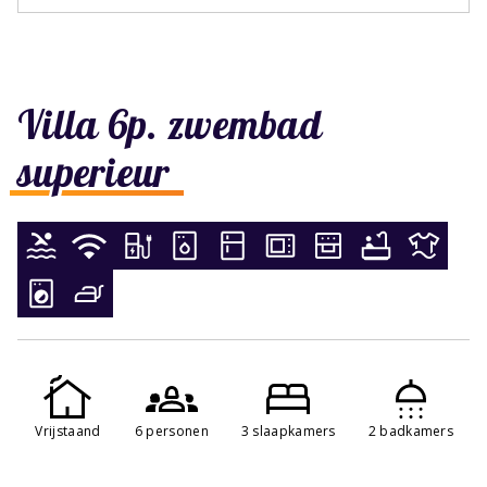
Villa 6p. zwembad
superieur
Vrijstaand
6 personen
3 slaapkamers
2 badkamers