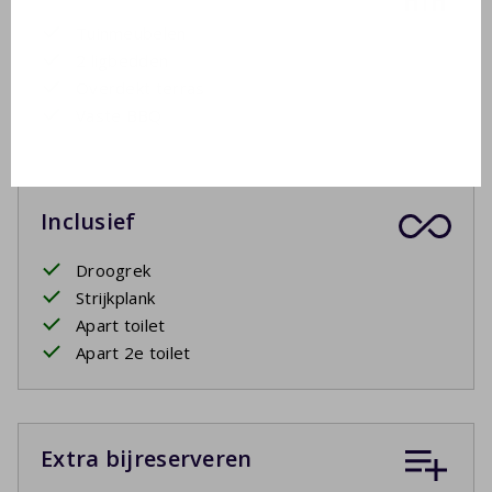
Tuinmeubelen
2 ligbedden
Overdekt terras
Vaste BBQ
Inclusief
Droogrek
Strijkplank
Apart toilet
Apart 2e toilet
Extra bijreserveren