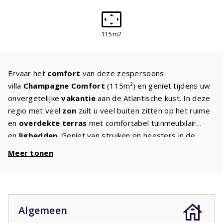
115m2
Ervaar het
comfort
van deze zespersoons
villa
Champagne Comfort
(115m²) en geniet tijdens uw
onvergetelijke
vakantie
aan de Atlantische kust. In deze
regio met veel
zon
zult u veel buiten zitten op het ruime
en
overdekte terras
met comfortabel tuinmeubilair
en
ligbedden
. Geniet van struiken en heesters in de
de
ruime tuin
waar de kinderen volop kunnen spelen. In
Meer tonen
de royale woonkamer met
sfeervolle zithoek
staat een
flatscreen TV met internationale zenders en een open
haard terwijl de keuken met
inbouwapparatuur
populair
is bij iedereen die van koken houdt, het ontbreekt u aan
Algemeen
niets. Aan een
goede
nachtrust
is ook gedacht.
Comfortabele bedden staan klaar, twee