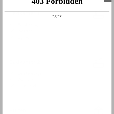
Badkamer 1
Eerste etage
Wastafel
Ligbad
Badkamer 2
Eerste etage
Wastafel
Douchecabine
Buiten