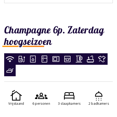
Champagne 6p. Zaterdag
hoogseizoen
Vrijstaand
6 personen
3 slaapkamers
2 badkamers