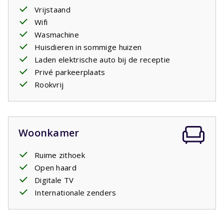
Vrijstaand
eenpersoonsbedden op alledrie de slaapkamers. Er
Wifi
zijn
twee badkamers
, een met bad en wastafel en een
Wasmachine
met douche en wastafel en een apart tweede toilet. 's
Huisdieren in sommige huizen
Avonds steekt u de barbecue aan en geniet u van een
Laden elektrische auto bij de receptie
glas wijn. Écht vakantie!
Privé parkeerplaats
Rookvrij
Woonkamer
Ruime zithoek
Open haard
Digitale TV
Internationale zenders