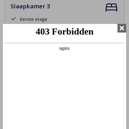
Slaapkamer 3
Eerste etage
Twee eenpersoonsbedden
Boxspringbedden
Bedlinnen
Badkamer 1
Eerste etage
Dubbele wastafel
Ligbad
Douchecabine