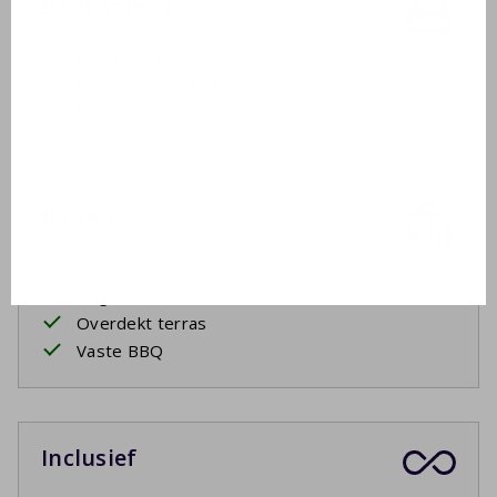
Badkamer 2
Eerste etage
Dubbele wastafel
Douchecabine
Buiten
Tuinmeubelen
2 ligbedden
Overdekt terras
Vaste BBQ
Inclusief