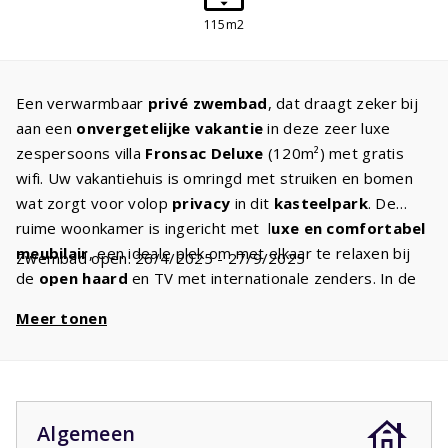
115m2
Een verwarmbaar
privé zwembad
, dat draagt zeker bij
aan een
onvergetelijke vakantie
in deze zeer luxe
zespersoons villa
Fronsac Deluxe
(120m²) met gratis
wifi. Uw vakantiehuis is omringd met struiken en bomen
wat zorgt voor volop
privacy
in dit
kasteelpark
. De
ruime woonkamer is ingericht met l
uxe en comfortabel
meubilair
, een ideale plek om met elkaar te relaxen bij
Zwembad open: 26/4/2025 - 27/9/2025
de
open haard
en TV met internationale zenders. In de
moderne open keuken staat een
design kookeiland met
Meer tonen
de inbouwapparatuur
zoals u dat thuis ook heeft. U
kunt er de heerlijkste gerechten klaarmaken. De drie
slaapkamers met
comfortabele bedden
zijn gesitueerd
op de eerste verdieping. De masterbedroom heeft
een
badkamer ensuite
met
ligbad
, douche en dubbele
Algemeen