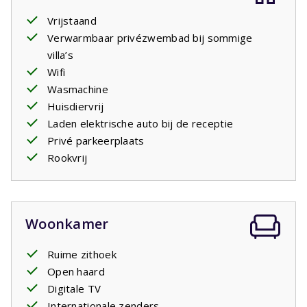
wastafel. De twee andere slaapkamers hebben de
beschikking over de
Vrijstaand
tweede badkamer
die een douche
en een dubbele wastafel heeft. Er is een apart 2e toilet.
Verwarmbaar privézwembad bij sommige
In de ruime tuin geniet u van het luxe tuinmeubilair met
villa’s
ligbedden
Wifi
op het overdekte terras. Af en toe neemt u
een duik in het
Wasmachine
zwembad
dat vanaf derde week april tot
de eerste week in oktober geopend is en ziet u de
Huisdiervrij
kinderen spelen in het water. Begin van de avond gaat de
Laden elektrische auto bij de receptie
barbecue
Privé parkeerplaats
aan en kunt u tot laat genieten van de warme
zomeravond in Frankrijk.
Rookvrij
Woonkamer
Ruime zithoek
Open haard
Digitale TV
Internationale zenders