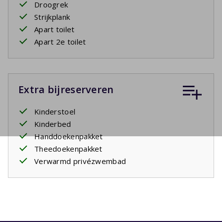
Droogrek
Strijkplank
Apart toilet
Apart 2e toilet
Extra bijreserveren
Kinderstoel
Kinderbed
Handdoekenpakket
Theedoekenpakket
Verwarmd privézwembad