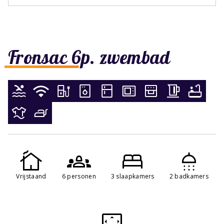
Fronsac 6p. zwembad
Vrijstaand
6 personen
3 slaapkamers
2 badkamers