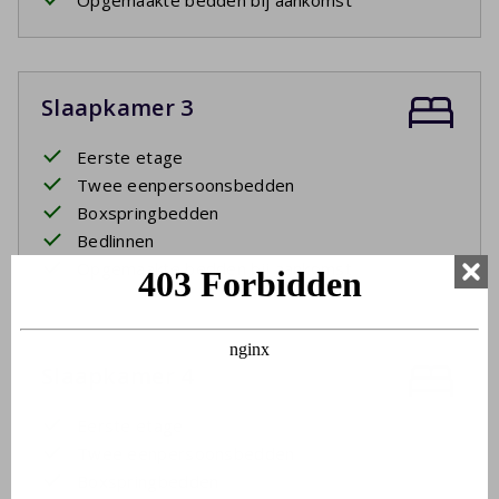
Opgemaakte bedden bij aankomst
Slaapkamer 3
Eerste etage
Twee eenpersoonsbedden
Boxspringbedden
Bedlinnen
Opgemaakte bedden bij aankomst
Slaapkamer 4
Eerste etage
Twee eenpersoonsbedden
Boxspringbedden