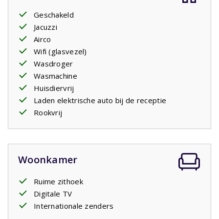
de
masterbedroom
op de begane grond. De
Geschakeld
masterbedroom heeft twee comfortabele
Jacuzzi
eenpersoons
boxspringbedden
net als de drie
Airco
slaapkamers op de eerste etage. Daar is ook de tweede
Wifi (glasvezel)
badkamer een bad met douche en wastafel. Er is een
Wasdroger
apart toilet.
Wasmachine
Huisdiervrij
Laden elektrische auto bij de receptie
Rookvrij
Woonkamer
Ruime zithoek
Digitale TV
Internationale zenders