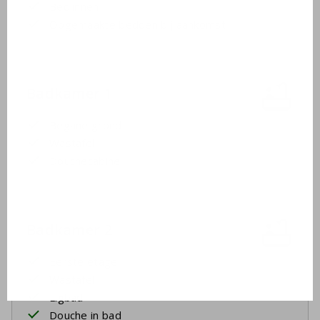
Bedlinnen
Opgemaakte bedden bij aankomst
Badkamer 1
Begane grond
Wastafel
Douchecabine
Badkamer 2
Eerste etage
Wastafel
Ligbad
Douche in bad