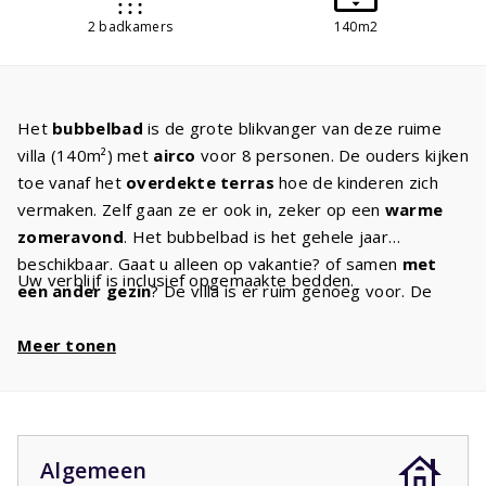
2 badkamers
140m2
Het
bubbelbad
is de grote blikvanger van deze ruime
villa (140m²) met
airco
voor 8 personen. De ouders kijken
toe vanaf het
overdekte terras
hoe de kinderen zich
vermaken. Zelf gaan ze er ook in, zeker op een
warme
zomeravond
. Het bubbelbad is het gehele jaar
beschikbaar. Gaat u alleen op vakantie? of samen
met
Uw verblijf is inclusief opgemaakte bedden.
een ander gezin
? De villa is er ruim genoeg voor. De
ruime woonkamer heeft een
gezellige zithoek
en de
Canal Digital TV zorgt ervoor dat u zich geen moment
Meer tonen
verveelt. Houdt u van koken, bakken of braden? Dat komt
goed uit want in de
mooie keuken
met
alle
inbouwapparatuur
die u thuis ook heeft kunt u goed
terecht. De villa heeft
twee badkamers
. Een badkamer
Algemeen
met douche en wastafel is en-suite bij