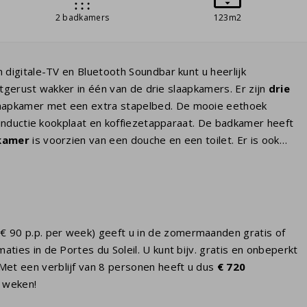
2 badkamers
123m2
digitale-TV en Bluetooth Soundbar kunt u heerlijk
gerust wakker in één van de drie slaapkamers. Er zijn
drie
apkamer met een extra stapelbed. De mooie eethoek
 inductie kookplaat en koffiezetapparaat. De badkamer heeft
kamer
is voorzien van een douche en een toilet. Er is ook
€ 90 p.p. per week) geeft u in de zomermaanden gratis of
aties in de Portes du Soleil. U kunt bijv. gratis en onbeperkt
Met een verblijf van 8 personen heeft u dus
€ 720
2 weken!