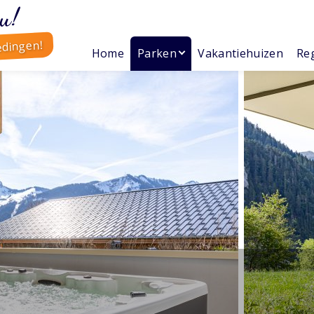
u!
edingen!
Home
Parken
Vakantiehuizen
Reg