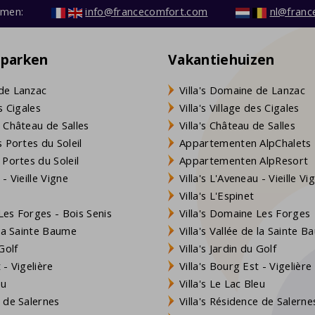
emen:
info@francecomfort.com
nl@franc
eparken
Vakantiehuizen
de Lanzac
Villa's Domaine de Lanzac
s Cigales
Villa's Village des Cigales
 Château de Salles
Villa's Château de Salles
 Portes du Soleil
Appartementen AlpChalets
 Portes du Soleil
Appartementen AlpResort
- Vieille Vigne
Villa's L'Aveneau - Vieille Vi
Villa's L'Espinet
es Forges - Bois Senis
Villa's Domaine Les Forges
 la Sainte Baume
Villa's Vallée de la Sainte 
Golf
Villa's Jardin du Golf
- Vigelière
Villa's Bourg Est - Vigelière
eu
Villa's Le Lac Bleu
 de Salernes
Villa's Résidence de Salerne