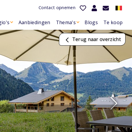
Contact opnemen
io's
Aanbiedingen
Thema's
Blogs
Te koop
Terug naar overzicht