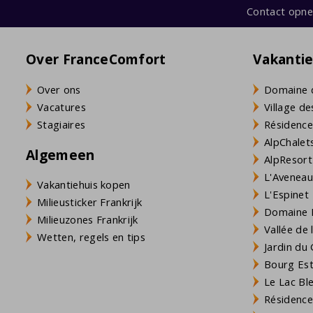
Contact opn
Over FranceComfort
Vakanti
Over ons
Domaine 
Vacatures
Village de
Stagiaires
Résidence
AlpChalets
Algemeen
AlpResort
L'Aveneau 
Vakantiehuis kopen
L'Espinet
Milieusticker Frankrijk
Domaine L
Milieuzones Frankrijk
Vallée de
Wetten, regels en tips
Jardin du 
Bourg Est 
Le Lac Bl
Résidence