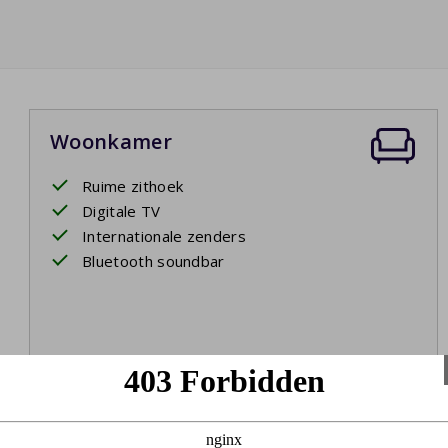
Woonkamer
Ruime zithoek
Digitale TV
Internationale zenders
Bluetooth soundbar