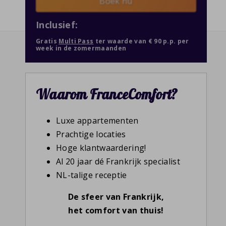
Boek nu
Inclusief:
Gratis
Multi Pass
ter waarde van € 90 p.p. per
week in de zomermaanden
Waarom FranceComfort?
Luxe appartementen
Prachtige locaties
Hoge klantwaardering!
Al 20 jaar dé Frankrijk specialist
NL-talige receptie
De sfeer van Frankrijk,
het comfort van thuis!