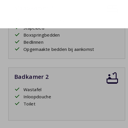
Slaapkamer 3
Twee eenpersoonsbedden
Stapelbed
Boxspringbedden
Bedlinnen
Opgemaakte bedden bij aankomst
Badkamer 2
Wastafel
Inloopdouche
Toilet