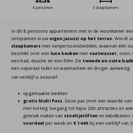
8 personen
3 slaapkamers
In dit 8 persoons appartement met in de woonkamer een 
ontspannen in uw
eigen jacuzzi
op het terras.
Wordt uit
slaapkamers
met eenpersoonsbedden, waarvan één sla
beschikt over een
luxe keuken
met
vaatwasser
, oven,
een bad, douche en een föhn. De
tweede en-suite bad
een separaat toilet en wasmachine en droger aanwezig.
Uw verblijf is inclusief:
opgemaakte bedden
gratis Multi Pass
. Deze pas (met een waarde van 
met korting toegang tot bijna 200 attracties en anim
gebruik maken van
stoeltjesliften
en kabelbanen. 
voordeel
per week en
€ 1440
bij een verblijf van 