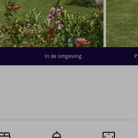
In de omgeving
P