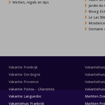
Wetten, regels en tips
Jardin du 
Bourg Est 
Le Lac Bl
Résidence
Domaine d
Vakantie Frankrijk
Vakantiehui
Vakantie Dordogne
Vakantiehui
Vakantie Provence
Vakantiehui
Vakantie Poitou - Charentes
Vakantiehui
Vakantie Languedoc
Markten Do
Vakantiehuis Frankrijk
Markten Pr