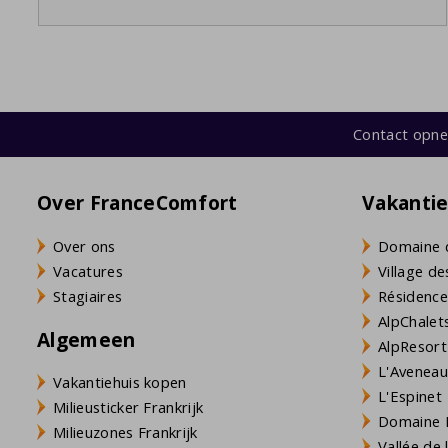
Contact opn
Over FranceComfort
Vakanti
Over ons
Domaine 
Vacatures
Village de
Stagiaires
Résidence
AlpChalets
Algemeen
AlpResort
L'Aveneau 
Vakantiehuis kopen
L'Espinet
Milieusticker Frankrijk
Domaine L
Milieuzones Frankrijk
Vallée de