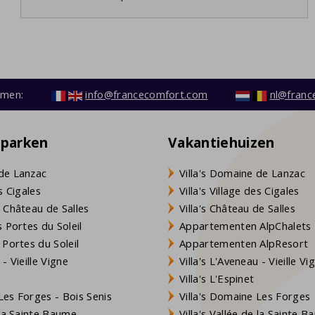
emen:
info@francecomfort.com
nl@franc
eparken
Vakantiehuizen
de Lanzac
Villa's Domaine de Lanzac
s Cigales
Villa's Village des Cigales
 Château de Salles
Villa's Château de Salles
 Portes du Soleil
Appartementen AlpChalets
 Portes du Soleil
Appartementen AlpResort
- Vieille Vigne
Villa's L'Aveneau - Vieille Vi
Villa's L'Espinet
es Forges - Bois Senis
Villa's Domaine Les Forges
 la Sainte Baume
Villa's Vallée de la Sainte 