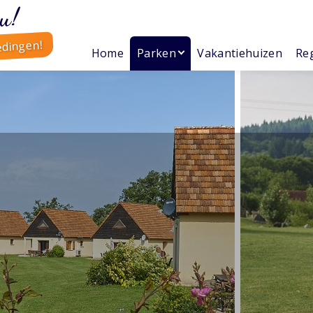
u!
edingen!
Home
Parken
Vakantiehuizen
Reg