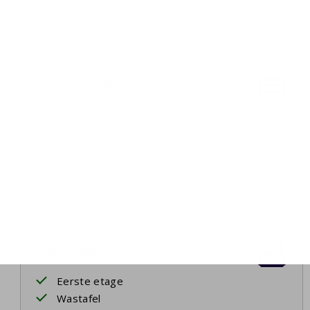
Slaapkamer 3
Stapelbed
Badkamer ensuite
Bedlinnen
Opgemaakte bedden bij aankomst
Badkamer 2
Eerste etage
Wastafel