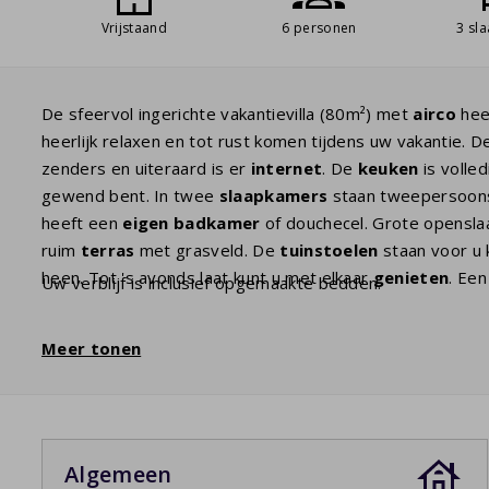
Vrijstaand
6 personen
3 sl
De sfeervol ingerichte vakantievilla (80m²) met
airco
hee
heerlijk relaxen en tot rust komen tijdens uw vakantie. 
zenders en uiteraard is er
internet
. De
keuken
is volle
gewend bent. In twee
slaapkamers
staan tweepersoon
heeft een
eigen badkamer
of douchecel. Grote opensla
ruim
terras
met grasveld. De
tuinstoelen
staan voor u 
heen. Tot 's avonds laat kunt u met elkaar
genieten
. Ee
Uw verblijf is inclusief opgemaakte bedden.
Meer tonen
Algemeen