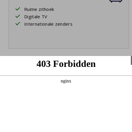
Ruime zithoek
Digitale TV
Internationale zenders
Slaapkamer 1
Begane grond
Tweepersoonsbed
Badkamer ensuite
Bedlinnen
Opgemaakte bedden bij aankomst