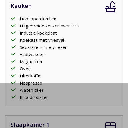
Keuken
Luxe open keuken
Uitgebreide keukeninventaris
Inductie kookplaat
Koelkast met vriesvak
Separate ruime vriezer
Vaatwasser
Magnetron
Oven
Filterkoffie
Nespresso
Waterkoker
Broodrooster
Slaapkamer 1