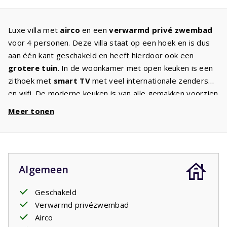
Luxe villa met
airco
en een
verwarmd
privé zwembad
voor 4 personen. Deze villa staat op een hoek en is dus
aan één kant geschakeld en heeft hierdoor ook een
grotere tuin
. In de woonkamer met open keuken is een
zithoek met
smart TV
met veel internationale zenders
en wifi. De moderne keuken is van alle gemakken voorzien
en heeft een wasmachine. Op de eerste verdieping zijn 2
Meer tonen
slaapkamers met comfortabele bedden en een
badkamer
met douche, wastafel en een föhn. Zowel op
de benedenverdieping als op de eerste etage is een
toilet. In de woonkamer en de slaapkamers is airco. In dit
Algemeen
huis staat ook een kinderstoel en kinderbedje. Door de
grote openslaande deuren komt u op het terras waar een
Geschakeld
comfortabel tuinset met drie
ligbedden
, een loungeset
Verwarmd privézwembad
en een gas
barbecue
voor u klaar staat. Vanaf het terras
Airco
heeft u zicht op het
privé zwembad
. Geniet op ieder