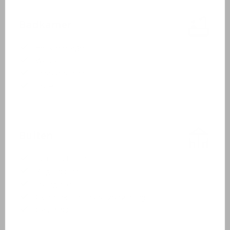
Badkamer
Eerste etage
Wastafel
Inloopdouche
Toilet
Buiten
Tuinmeubelen
2 ligbedden
Loungeset
Overdekt terras of zonwering
Gas BBQ