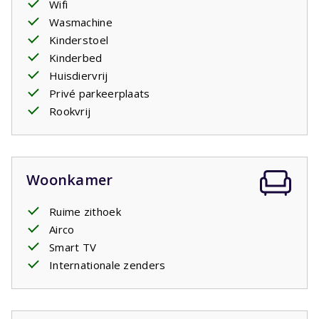
Wifi
moment van de dag van een frisse duik.
Wasmachine
Kinderstoel
Uw verblijf is inclusief opgemaakte bedden.
Kinderbed
Huisdiervrij
Privézwembad open: 11/4/2026 - 24/10/2026
Privé parkeerplaats
Rookvrij
Woonkamer
Ruime zithoek
Airco
Smart TV
Internationale zenders