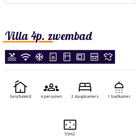
Villa 4p. zwembad
Geschakeld
4 personen
2 slaapkamers
1 badkamer
55m2