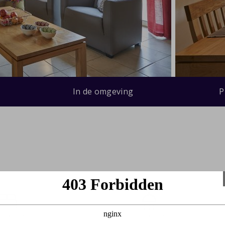
In de omgeving
P
laapkamer
0 badkamer