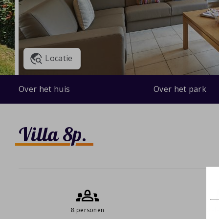
Locatie
Over het huis
Over het park
Villa 8p.
8 personen
0 s