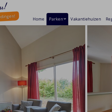
u!
edingen!
Home
Parken
Vakantiehuizen
Reg