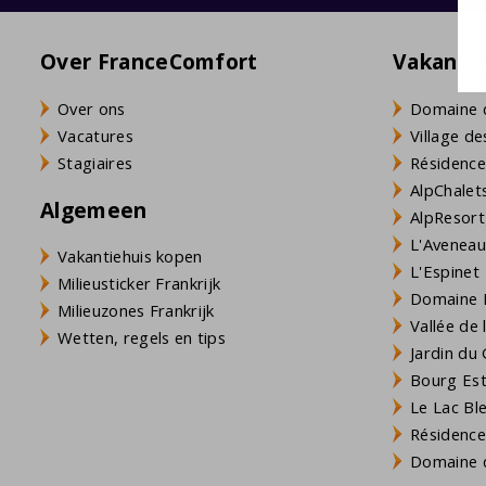
Over FranceComfort
Vakanti
Over ons
Domaine 
Vacatures
Village de
Stagiaires
Résidence
AlpChalets
Algemeen
AlpResort
L'Aveneau 
Vakantiehuis kopen
L'Espinet
Milieusticker Frankrijk
Domaine L
Milieuzones Frankrijk
Vallée de
Wetten, regels en tips
Jardin du 
Bourg Est 
Le Lac Bl
Résidence
Domaine d