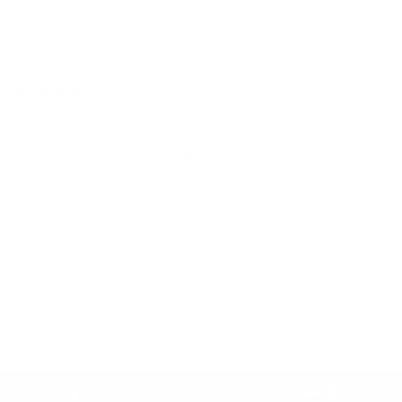
 bijzonder geschikt. U kunt hier met acht personen vakantie
s
boxspringbedden
, drie slaapkamers zijn op de eerste
er en-suite
. Deze badkamer heeft een douche en wastafel.
ouche en wastafel. Ook is op deze etage nog een apart
n een mooie film op de
Canal Digital TV
. U maakt de
gemakken is voorzien en luxe
inbouwapparatuur
heeft. In uw
 de kinderen spelen.
emen:
info@francecomfort.com
nl@franc