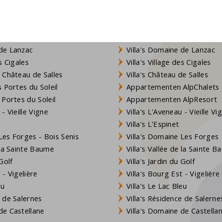
eparken
Vakantiehuizen
de Lanzac
Villa's Domaine de Lanzac
s Cigales
Villa's Village des Cigales
 Château de Salles
Villa's Château de Salles
 Portes du Soleil
Appartementen AlpChalets
 Portes du Soleil
Appartementen AlpResort
- Vieille Vigne
Villa's L'Aveneau - Vieille Vi
Villa's L'Espinet
es Forges - Bois Senis
Villa's Domaine Les Forges
 la Sainte Baume
Villa's Vallée de la Sainte 
Golf
Villa's Jardin du Golf
- Vigelière
Villa's Bourg Est - Vigelière
eu
Villa's Le Lac Bleu
 de Salernes
Villa's Résidence de Salerne
e Castellane
Villa's Domaine de Castella