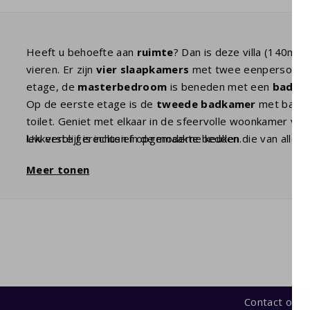
Heeft u behoefte aan
ruimte
? Dan is deze villa (140m²)
vieren. Er zijn
vier slaapkamers
met twee eenpersoon
etage, de
masterbedroom
is beneden met een
badkam
Op de eerste etage is de
tweede badkamer
met bad, d
toilet. Geniet met elkaar in de sfeervolle woonkamer va
lekkerste gerechten in de moderne keuken die van alle 
Uw verblijf is inclusief opgemaakte bedden.
tuin met
overdekt terras
kunt u heerlijk zonnen terwijl
Meer tonen
Contact opn