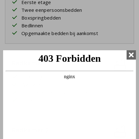
Eerste etage
Twee eenpersoonsbedden
Boxspringbedden
Bedlinnen
Opgemaakte bedden bij aankomst
Badkamer 1
Begane grond
Wastafel
Douchecabine of douche in bad
Toilet
Badkamer 2