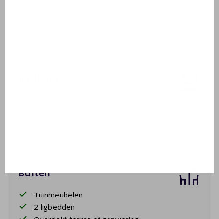
Eerste etage
Wastafel
Douchecabine of douche in bad
Badkamer 3
Eerste etage
Wastafel
Douchecabine of douche in bad
Buiten
Tuinmeubelen
2 ligbedden