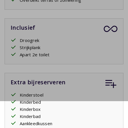
Overdekt terras of zonwering
Inclusief
Droogrek
Strijkplank
Apart 2e toilet
Extra bijreserveren
Kinderstoel
Kinderbed
Kinderbox
Kinderbad
Aankleedkussen