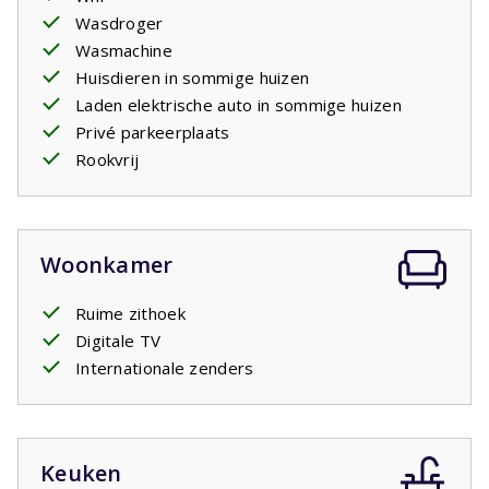
vinden zijn. U kunt daar tot in de late uurtjes genieten van
Wasdroger
de Franse sterrenhemel. Diverse villa's hebben een
Wasmachine
oplaadpunt om
elektrische auto's
op te laden. Indien
Huisdieren in sommige huizen
dat het geval is kunt u dit als optioneel artikel bijboeken.
Laden elektrische auto in sommige huizen
Het betreft een standaard stopcontact net als alle
Privé parkeerplaats
andere stopcontacten in het huis. U dient evt. zelf een
Rookvrij
verloopstekker mee te nemen.
Woonkamer
Ruime zithoek
Digitale TV
Internationale zenders
Keuken