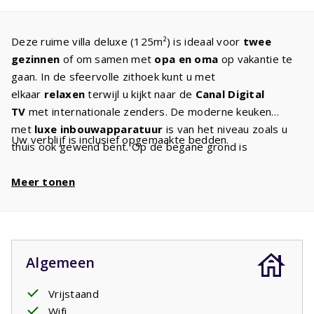
Deze ruime villa deluxe (125m²) is ideaal voor
twee
gezinnen
of om samen met
opa en oma
op vakantie te
gaan. In de sfeervolle zithoek kunt u met
elkaar
relaxen
terwijl u kijkt naar de
Canal Digital
TV
met internationale zenders. De moderne keuken
met
luxe inbouwapparatuur
is van het niveau zoals u
Uw verblijf is inclusief opgemaakte bedden.
thuis ook gewend bent. Op de begane grond is
de
masterbedroom
met
en-suite badkamer
, wel zo
makkelijk als opa en oma meegaan. De twee
Meer tonen
comfortabele eenpersoons
boxspringbedden
zorgen
ervoor dat iedereen de volgende dag weer uitgerust
wakker wordt. Op de eerste etage zijn
twee
slaapkamers
met twee eenpersoonsbedden en
Algemeen
een tweede badkamer. De badkamers hebben een bad
en/of douche en wastafel. Er is een apart toilet. Op
Vrijstaand
het
overdekte terras
zult u met elkaar regelmatig te
Wifi