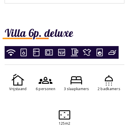
Villa 6p. deluxe
Vrijstaand
6 personen
3 slaapkamers
2 badkamers
125m2