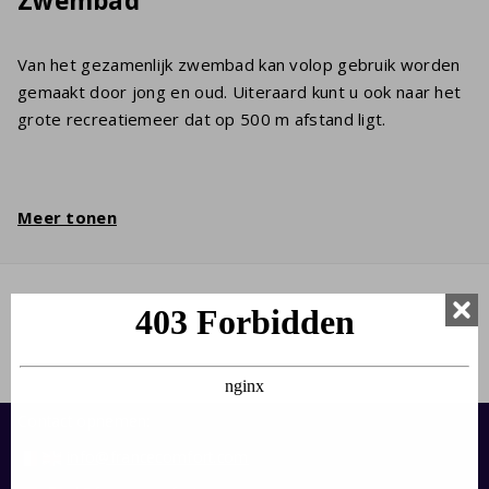
Zwembad
Van het gezamenlijk zwembad kan volop gebruik worden
gemaakt door jong en oud. Uiteraard kunt u ook naar het
grote recreatiemeer dat op 500 m afstand ligt.
Meer tonen
Contact opnemen:
info@francecomfort.com