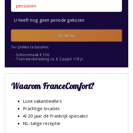
personen
U heeft nog geen periode gekozen
Boek nu
Ter plekke te betalen:
Schoonmaak € 100
Toeristenbelasting ca. € 2 pppn >18 jr.
Waarom FranceComfort?
Luxe vakantievilla's
Prachtige locaties
Al 20 jaar dé Frankrijk specialist
NL-talige receptie