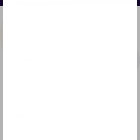
nl@francecomfort.com
Over FranceComfort
Over ons
Vacatures
Stagiaires
Algemeen
Vakantiehuis kopen
Milieusticker Frankrijk
Milieuzones Frankrijk
Wetten, regels en tips
Vakantieparken
Domaine de Lanzac
Village des Cigales