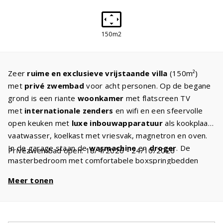
150m2
Zeer
ruime en exclusieve vrijstaande villa
(150m²)
met
privé zwembad
voor acht personen. Op de begane
grond is een riante
woonkamer
met flatscreen TV
met
internationale zenders
en wifi en een sfeervolle
open keuken met
luxe inbouwapparatuur
als kookplaat,
vaatwasser, koelkast met vriesvak, magnetron en oven.
In de garage staan de
wasmachine
en
droger
. De
Privézwembad open: 18/4/2026 - 24/10/2026
masterbedroom met comfortabele boxspringbedden
heeft een
badkamer ensuite
met dubbele wastafel en
Meer tonen
bad en/of douche. Op de eerste etage zijn drie ruime
slaapkamers en een badkamer met ban en/of douche,
toilet en wastafel. Bij het privé zwembad
staan
ligbedden
waar u heerlijk op kunt zonnen. Het