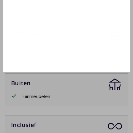
Föhn
Badkamer 2
Dubbele wastafel
Inloopdouche
Buiten
Tuinmeubelen
Inclusief