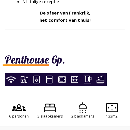
NL-talige receptie
De sfeer van Frankrijk,
het comfort van thuis!
Penthouse 6p.
6 personen
3 slaapkamers
2 badkamers
133m2