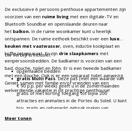
De exclusieve 6 persoons penthouse appartementen zijn
voorzien van een
ruime living
met een digitale-TV en
Bluetooth Soundbar en openslaande deuren naar
het
balkon.
In de ruime woonkamer kunt u heerlijk
ontspannen. De ruime eethoek beschikt over een
luxe
keuken met vaatwasser
, oven, inductie kookplaat en
koffiezetapparaat. Er zijn
drie slaapkamers
met
Uw verblijf is inclusief:
eenpersoonsbedden. De badkamer is voorzien van een
bad, douche, toilet en föhn. Er is een tweede badkamer
opgemaakte bedden
met een douche. Ook is er een separaat toilet aanwezig.
gratis Multi Pass
. Deze pas (met een waarde van
Geniet samen met familie en/of vrienden van een
€ 90 p.p. per week) geeft u in de zomermaanden
welverdiende vakantie in dit prachtige penthouse!
gratis of met korting toegang tot bijna 200
attracties en animaties in de Portes du Soleil. U kunt
bijv. gratis en onbeperkt gebruik maken van
stoeltjesliften
en kabelbanen. Met een verblijf van
Meer tonen
6 personen heeft u dus
€ 540 voordeel
per week
en
€ 1080
bij een verblijf van 2 weken!