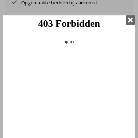
Opgemaakte bedden bij aankomst
Slaapkamer 3
Twee eenpersoonsbedden
Boxspringbedden
Bedlinnen
Opgemaakte bedden bij aankomst
Badkamer 1
Dubbele wastafel
Ligbad
Inloopdouche
Toilet