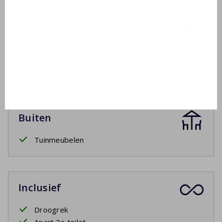
Badkamer 2
Wastafel
Douchecabine
Sauna
Buiten
Tuinmeubelen
Inclusief
Droogrek