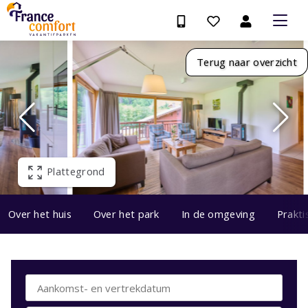
Terug naar overzicht
Plattegrond
Over het huis
Over het park
In de omgeving
Prakti