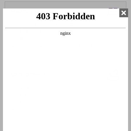
Slaapkamer 3
Twee eenpersoonsbedden
Boxspringbedden
Bedlinnen
Opgemaakte bedden bij aankomst
Badkamer 1
Wastafel
Ligbad
Douchecabine
Toilet
Föhn