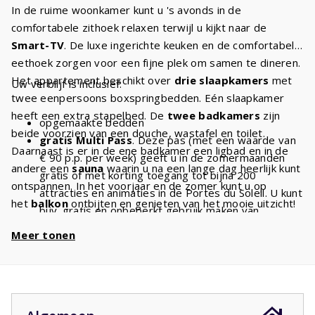
In de ruime woonkamer kunt u 's avonds in de
comfortabele zithoek relaxen terwijl u kijkt naar de
Smart-TV
. De luxe ingerichte keuken en de comfortabele
eethoek zorgen voor een fijne plek om samen te dineren.
Het appartement beschikt over
drie slaapkamers
met
Uw verblijf is inclusief:
twee eenpersoons boxspringbedden. Eén slaapkamer
heeft een extra stapelbed. De
twee badkamers
zijn
opgemaakte bedden
beide voorzien van een douche, wastafel en toilet.
gratis Multi Pass
. Deze pas (met een waarde van
Daarnaast is er in de ene badkamer een ligbad en in de
€ 90 p.p. per week) geeft u in de zomermaanden
andere een
sauna
waarin u na een lange dag heerlijk kunt
gratis of met korting toegang tot bijna 200
ontspannen. In het voorjaar en de zomer kunt u op
attracties en animaties in de Portes du Soleil. U kunt
het
balkon
ontbijten en genieten van het mooie uitzicht!
bijv. gratis en onbeperkt gebruik maken van
Geniet met uw vrienden of familie van dit prachtige
stoeltjesliften
en kabelbanen. Met een verblijf van
Meer tonen
appartement in La Chapelle d'Abondance.
8 personen heeft u dus
€ 720 voordeel
per week
en
€ 1440
bij een verblijf van 2 weken!