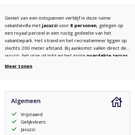
Geniet van een ontspannen verblijf in deze ruime
vakantievilla met
jacuzzi
voor
8 personen
, gelegen op
een royaal perceel in een rustig gedeelte van het
vakantiepark. Het strand en het recreatiemeer liggen op
slechts 200 meter afstand. Bij aankomst vallen direct de
jacuzzi, het vrije uitzicht en het grote
overdekte terras
met tuinmeubelen en ligbedden op.
Meer tonen
Via het terras komt u in de sfeervolle
woonkeuken
met
een grote eettafel voor 8 personen. De keuken is
compleet uitgerust met een koelkast, vriezer,
vaatwasser, inductiekookplaat en oven. Aangrenzend
Algemeen
bevindt zich een bijkeuken met onder andere een
wasmachine
.
Vrijstaand
De
woonkamer
beschikt over comfortabele zitplaatsen,
Gelijkvloers
een tv met
internationale zenders
en een aparte
Jacuzzi
werkplek. De villa heeft drie ruime
slaapkamers
met