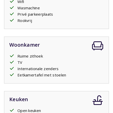
Wifi
voldoende kastruimte. Eén slaapkamer heeft twee
Wasmachine
stapelbedden voor 4 personen, de tweede slaapkamer
Privé parkeerplaats
biedt plaats aan 2 personen en de
masterbedroom
Rookvrij
beschikt over een eigen badkamer ensuite. Daarnaast zijn
er een tweede badkamer en een apart toilet aanwezig. In
de badkamer is een wastafel, toilet en inloopdouche.
De combinatie van ruimte, comfort, een jacuzzi en de
Woonkamer
ligging vlak bij het water maakt deze villa een fijne plek
voor een vakantie met familie of vrienden.
Ruime zithoek
TV
Internationale zenders
Eetkamertafel met stoelen
Keuken
Open keuken