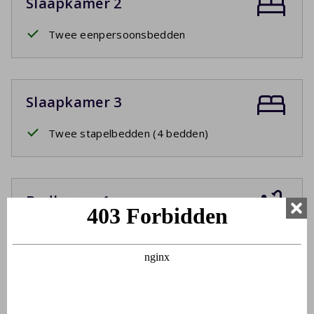
Slaapkamer 2
Twee eenpersoonsbedden
Slaapkamer 3
Twee stapelbedden (4 bedden)
Badkamer 1
Wastafel
Inloopdouche
Toilet
Föhn