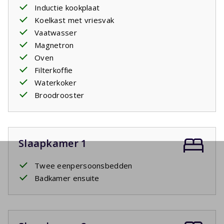
Inductie kookplaat
Koelkast met vriesvak
Vaatwasser
Magnetron
Oven
Filterkoffie
Waterkoker
Broodrooster
Slaapkamer 1
Twee eenpersoonsbedden
Badkamer ensuite