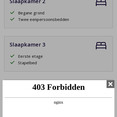
Slaapkamer 2
Begane grond
Twee eenpersoonsbedden
Slaapkamer 3
Eerste etage
Stapelbed
Badkamer 1
Begane grond
Wastafel
Inloopdouche