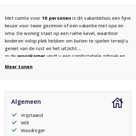
Met ruimte voor
10 personen
is dit vakantiehuis een fijne
keuze voor twee gezinnen of een vakantie met opa en
oma. De woning staat op een ruime kavel, waardoor
kinderen volop plek hebben om buiten te spelen terwijl u
geniet van de rust en het uitzicht.
In de
woonkamer
vindt u een comfortabele zithoek en
een tv met internationale zenders. De open
keuken
is
Meer tonen
compleet ingericht en voorzien van onder andere een
inductiekookplaat, vaatwasser, magnetron en oven. Hier
bereidt u met gemak een uitgebreid ontbijt of een
gezellige maaltijd voor het hele gezelschap.
Algemeen
Op de
begane grond
bevinden zich twee
slaapkamers
,
beide met een tweepersoonsbed. Daarnaast is er een
Vrijstaand
badkamer en een apart toilet. Op de
verdieping
ligt een
Wifi
ruime kinderslaapkamer met drie stapelbedden en maar
Wasdroger
liefst zes slaapplaatsen. Voor kinderen is dit vaak dé