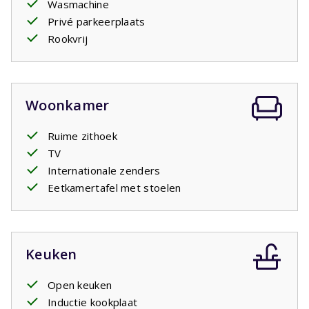
Wasmachine
favoriete plek van het huis. Op deze verdieping zijn ook
Privé parkeerplaats
een tweede badkamer en een toilet aanwezig.
Rookvrij
Via de woonkamer loopt u naar het
overdekte terras
.
Een heerlijke plek om samen te eten, een boek te lezen
of op warme dagen wat schaduw op te zoeken. Rondom
de tuin zorgen bomen en struiken voor beschutte plekjes,
Woonkamer
zodat u op elk moment van de dag kunt kiezen tussen
zon en schaduw.
Ruime zithoek
TV
Internationale zenders
Eetkamertafel met stoelen
Keuken
Open keuken
Inductie kookplaat