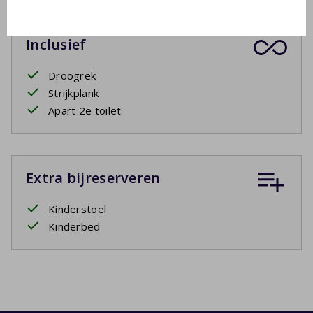
Inclusief
Droogrek
Strijkplank
Apart 2e toilet
Extra bijreserveren
Kinderstoel
Kinderbed