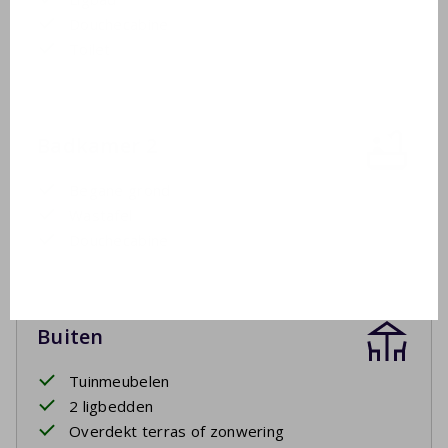
Douchecabine
Toilet
Badkamer 2
Begane grond
Wastafel
Douchecabine
Buiten
Tuinmeubelen
2 ligbedden
Overdekt terras of zonwering