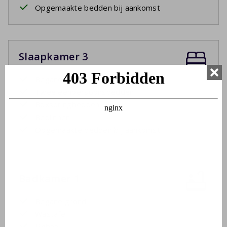
Opgemaakte bedden bij aankomst
Slaapkamer 3
Begane grond
Twee eenpersoonsbedden
Boxspringbedden
Bedlinnen
Opgemaakte bedden bij aankomst
Badkamer 1
Begane grond
Wastafel
Ligbad