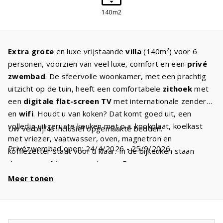
140m2
Extra grote
en luxe vrijstaande
villa
(140m²) voor 6
personen, voorzien van veel luxe, comfort en een
privé
zwembad
. De sfeervolle woonkamer, met een prachtig
uitzicht op de tuin, heeft een comfortabele
zithoek
met
een
digitale flat-screen TV
met internationale zenders
en
wifi
. Houdt u van koken? Dat komt goed uit, een
volledig uitgeruste keuken met o.a. kookplaat, koelkast
Uw verblijf is inclusief opgemaakte bedden.
met vriezer, vaatwasser, oven, magnetron en
Privézwembad open: 24/4/2026 - 25/9/2026
koffiezetter staat voor u klaar. In de bijkeuken staan
de
wasmachine
en wasdroger. De
drie
slaapkamers
hebben twee
Meer tonen
comfortabele
boxspringbedden
. Er zijn twee
badkamers
, één met
bad
en/of douche, wastafel en
toilet en één met douche, wastafel en evt. toilet.