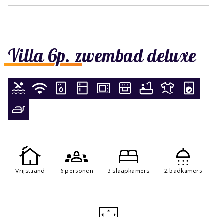
Villa 6p. zwembad deluxe
Vrijstaand
6 personen
3 slaapkamers
2 badkamers