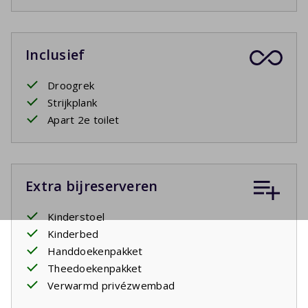
Inclusief
Droogrek
Strijkplank
Apart 2e toilet
Extra bijreserveren
Kinderstoel
Kinderbed
Handdoekenpakket
Theedoekenpakket
Verwarmd privézwembad